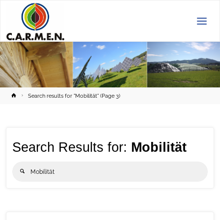
C.A.R.M.E.N.
e.V.
Home
Search results for "Mobilität"
(Page 3)
Search Results for:
Mobilität
Sear
Search
for: