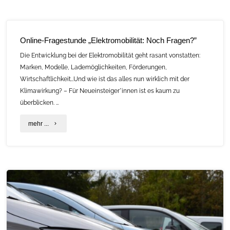
Mobilität”
–
(7.11.2023)"
Biokraftstoffe
Online-Fragestunde „Elektromobilität: Noch Fragen?”
und
Die Entwicklung bei der Elektromobilität geht rasant vonstatten:
Elektromobilität
Marken, Modelle, Lademöglichkeiten, Förderungen,
Wirtschaftlichkeit…Und wie ist das alles nun wirklich mit der
in
Klimawirkung? – Für Neueinsteiger*innen ist es kaum zu
der
überblicken. …
Landwirtschaft"
"Online-
mehr ...
Fragestunde
„Elektromobilität:
Noch
Fragen?”"