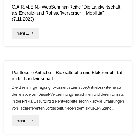
C.A.R.M.E.N.- WebSeminar-Reihe “Die Landwirtschaft
als Energie- und Rohstoffversorger – Mobilität”
(7.11.2023)
"C.A.R.M.E.N.-
mehr ...
WebSeminar-
Reihe
“Die
Postfossile Antriebe – Biokraftstoffe und Elektromobilität
Landwirtschaft
in der Landwirtschaft
als
Die diesjährige Tagung fokussiert alternative Antriebssysteme zu
den etablierten Diesel-Verbrennungsmaschinen und deren Einsatz
Energie-
in der Praxis. Dazu wird die entwickelte Technik sowie Erfahrungen
und
von Fachreferenten vorgestellt. Neben dem aktuellen Stand …
Rohstoffversorger
"Postfossile
mehr ...
–
Antriebe