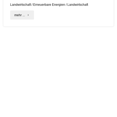
Landwirtschaft
/
Erneuerbare Energien
/
Landwirtschaft
"E-
mehr ...
Mobilität
in
der
Landwirtschaft
–
der
Antriebsmotor"