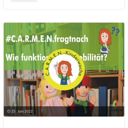
und
WebSeminar
Rohstoffversorger
“Die
–
Landwirtschaft
Mobilität”"
als
Energie-
und
Rohstoffversorger
–
Mobilität”
(27.10.2022)"
25. Juni 2022