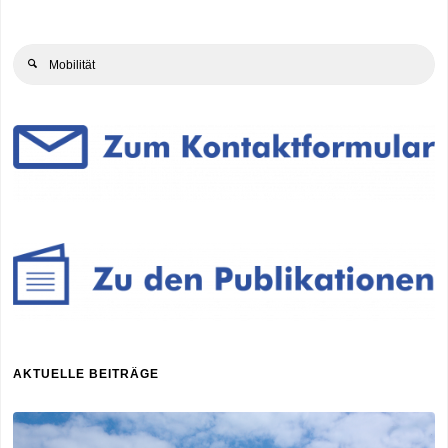
Beiträge
Se
Search
for
AKTUELLE BEITRÄGE