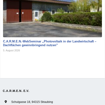
C.A.R.M.E.N.-WebSeminar „Photovoltaik in der Landwirtschaft –
Dachflächen gewinnbringend nutzen”
5. August 2026
C.A.R.M.E.N. E.V.
Schulgasse 18, 94315 Straubing