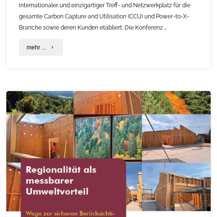
kommunalen
internationaler und einzigartiger Treff- und Netzwerkplatz für die
gesamte Carbon Capture and Utilisation (CCU) und Power-to-X-
Klimaschutz
Branche sowie deren Kunden etabliert. Die Konferenz …
und
"CO₂-
mehr ...
Klimaanpassung
based
ab
Fuels
1.
and
August"
Chemicals
Conference
2027"