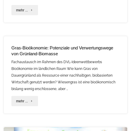
"Baustellenbesichtigung
mehr ...
„Holz
und
Lehm
Gras-Bioökonomie: Potenziale und Verwertungswege
verbindet:
von Grünland-Biomasse
Neubau
Fachaustausch im Rahmen des DVL-Ideenwettbewerbs
Bioökonomie im ländlichen Raum Wie kann Gras von
Weißensee
Dauergrünland als Ressource einer nachhaltigen, biobasierten
Campus“
Wirtschaft genutzt werden? Wiesengras ist eine bioökonomisch
bislang wenig erschlossene, aber …
am
"Gras-
mehr ...
29.
Bioökonomie:
Juli
Potenziale
in