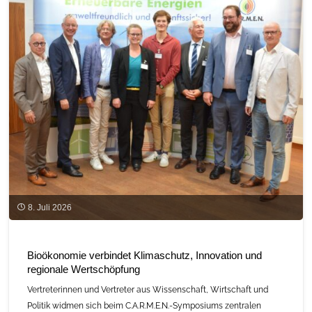
und
München"
Verwertungswege
von
Grünland-
Biomasse"
8. Juli 2026
Bioökonomie verbindet Klimaschutz, Innovation und
regionale Wertschöpfung
Vertreterinnen und Vertreter aus Wissenschaft, Wirtschaft und
Politik widmen sich beim C.A.R.M.E.N.-Symposiums zentralen