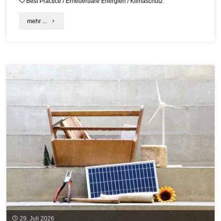
Best Practice
/
Erneuerbare Energien
/
Klimaschutz
"Heidenrod
mehr ...
–
Klimaschutz
und
Erneuerbare
Energien
vor
Ort"
29. Juli 2026