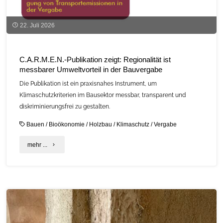
22. Juli 2026
C.A.R.M.E.N.-Publikation zeigt: Regionalität ist
messbarer Umweltvorteil in der Bauvergabe
Die Publikation ist ein praxisnahes Instrument, um
Klimaschutzkriterien im Bausektor messbar, transparent und
diskriminierungsfrei zu gestalten.
Bauen
/
Bioökonomie
/
Holzbau
/
Klimaschutz
/
Vergabe
"C.A.R.M.E.N.-
mehr ...
Publikation
zeigt:
Regionalität
ist