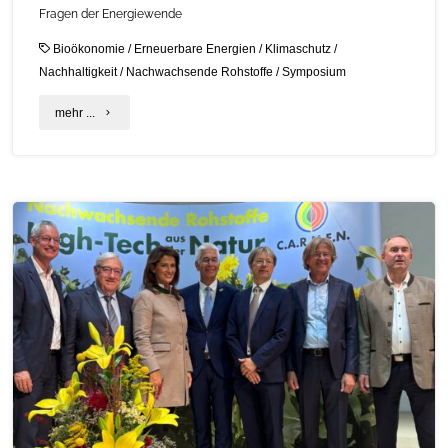
Fragen der Energiewende
Bioökonomie
/
Erneuerbare Energien
/
Klimaschutz
/
Nachhaltigkeit
/
Nachwachsende Rohstoffe
/
Symposium
"Bioökonomie
mehr ...
verbindet
Klimaschutz,
Innovation
und
regionale
Wertschöpfung"