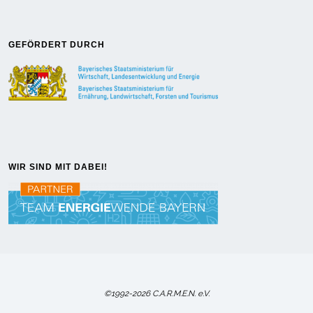
GEFÖRDERT DURCH
WIR SIND MIT DABEI!
©1992-2026 C.A.R.M.E.N. e.V.