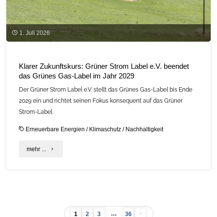
„Hanf.Wert.Bayern.”
am
1. Juli 2026
22.
Juli
Klarer Zukunftskurs: Grüner Strom Label e.V. beendet
das Grünes Gas-Label im Jahr 2029
in
Der Grüner Strom Label e.V. stellt das Grünes Gas-Label bis Ende
Straubing"
2029 ein und richtet seinen Fokus konsequent auf das Grüner
Strom-Label.
Erneuerbare Energien
/
Klimaschutz
/
Nachhaltigkeit
"Klarer
mehr ...
Zukunftskurs:
Grüner
Strom
…
1
2
3
36
Label