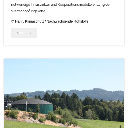
notwendige Infrastruktur und Kooperationsmodelle entlang der
Wertschöpfungskette.
Hanf
/
Klimaschutz
/
Nachwachsende Rohstoffe
"Ins
mehr ...
Gespräch
kommen
und
sich
vernetzen
auf
dem
C.A.R.M.E.N.-
Fachgespräch