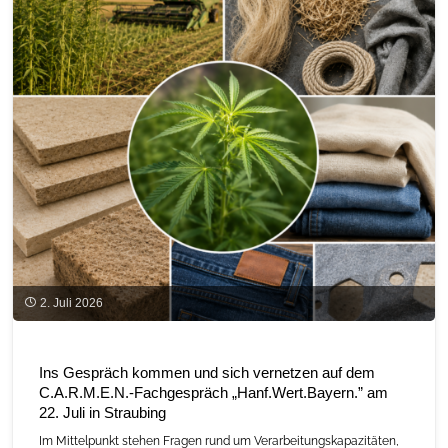
ein
Leuchtturm
der
Bioökonomie"
2. Juli 2026
Ins Gespräch kommen und sich vernetzen auf dem
C.A.R.M.E.N.-Fachgespräch „Hanf.Wert.Bayern.” am
22. Juli in Straubing
Im Mittelpunkt stehen Fragen rund um Verarbeitungskapazitäten,