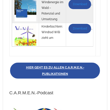
Windenergie im
Download
Wald –
Potenzial und
Umsetzung
Kinderbüchlein:
Download
Windrad Willi
zieht um
HIER GEHT ES ZU ALLEN C.A.R.M.E.N.-
PUBLIKATIONEN
C.A.R.M.E.N.-Podcast