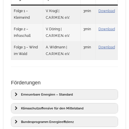
Folge 1 –
V. Kragl |
3min
D
ownload
Kleinwind
C.A.R.M.E.N. e.V.
Folge 2 –
V. Döring |
3min
Download
Infraschall
C.A.R.M.E.N. e.V.
Folge 3 – Wind
A. Widmann |
3min
Down
load
im Wald
C.A.R.M.E.N. e.V.
Förderungen
Erneuerbare Energien – Standard
Klimaschutzoffensive für den Mittelstand
Bundesprogramm Energieeffizienz