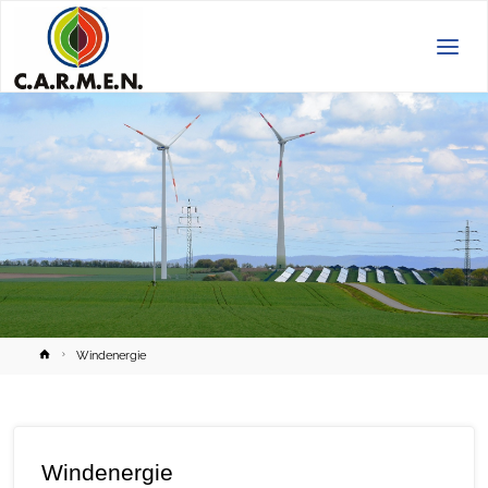
C.A.R.M.E.N.
e.V.
Home
Windenergie
Windenergie