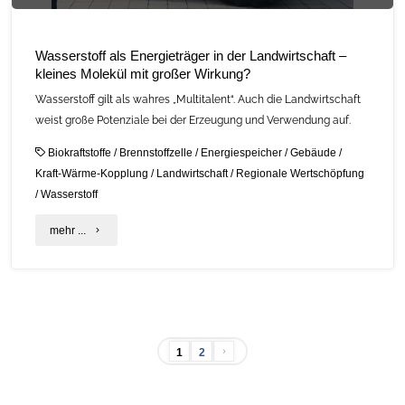
Wasserstoff als Energieträger in der Landwirtschaft –
kleines Molekül mit großer Wirkung?
Wasserstoff gilt als wahres „Multitalent“. Auch die Landwirtschaft
weist große Potenziale bei der Erzeugung und Verwendung auf.
Biokraftstoffe
/
Brennstoffzelle
/
Energiespeicher
/
Gebäude
/
Kraft-Wärme-Kopplung
/
Landwirtschaft
/
Regionale Wertschöpfung
/
Wasserstoff
"Wasserstoff
mehr ...
als
Energieträger
in
1
2
der
Seitennummerierung
Landwirtschaft