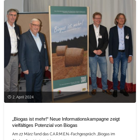
warum
Moorschutz
und
Moornutzung
Hand
in
Hand
geht"
2. April 2024
„Biogas ist mehr!“ Neue Informationskampagne zeigt
vielfältiges Potenzial von Biogas
Am 27. März fand das C.A.R.M.E.N.-Fachgespräch „Biogas im