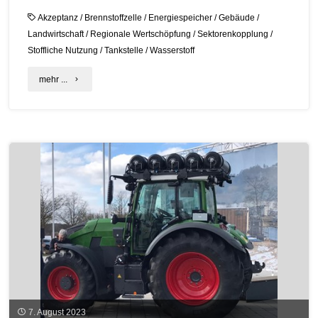
Akzeptanz
/
Brennstoffzelle
/
Energiespeicher
/
Gebäude
/
Landwirtschaft
/
Regionale Wertschöpfung
/
Sektorenkopplung
/
Stoffliche Nutzung
/
Tankstelle
/
Wasserstoff
"Wasserstoff
mehr ...
–
Risiken
erkennen
und
vermeiden"
7. August 2023