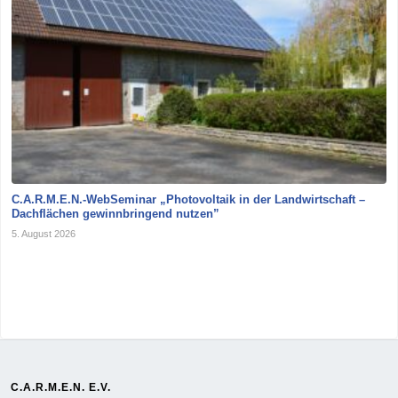
C.A.R.M.E.N.-WebSeminar „Photovoltaik in der Landwirtschaft –
Dachflächen gewinnbringend nutzen”
5. August 2026
C.A.R.M.E.N. E.V.