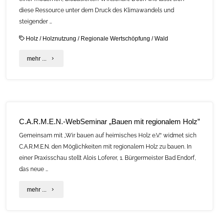
diese Ressource unter dem Druck des Klimawandels und
steigender …
Holz
/
Holznutzung
/
Regionale Wertschöpfung
/
Wald
"C.A.R.M.E.N.-
mehr ...
Check:
Aktive
Waldwirtschaft
C.A.R.M.E.N.-WebSeminar „Bauen mit regionalem Holz”
und
Gemeinsam mit „Wir bauen auf heimisches Holz e.V.“ widmet sich
regionale
C.A.R.M.E.N. den Möglichkeiten mit regionalem Holz zu bauen. In
einer Praxisschau stellt Alois Loferer, 1. Bürgermeister Bad Endorf,
Wertschöpfung"
das neue …
"C.A.R.M.E.N.-
mehr ...
WebSeminar