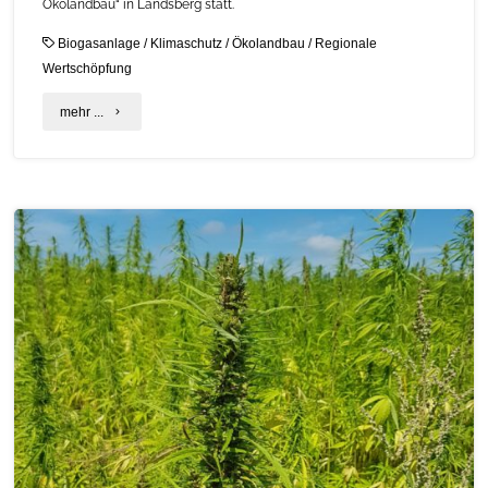
Ökolandbau“ in Landsberg statt.
Biogasanlage
/
Klimaschutz
/
Ökolandbau
/
Regionale
Wertschöpfung
"„Biogas
mehr ...
ist
mehr!“
Neue
Informationskampagne
zeigt
vielfältiges
Potenzial
von
Biogas"