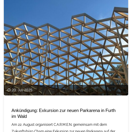
Ein
Multitalent
für
die
(Land-)Wirtschaft"
23. Juli 2025
Ankündigung: Exkursion zur neuen Parkarena in Furth
im Wald
Am 22. August organisiert C.A.R.M.E.N. gemeinsam mit dem
Zukunftsbüro Cham eine Exkursion zur neuen Parkarena auf der