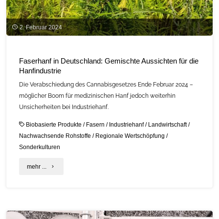
2. Februar 2024
Faserhanf in Deutschland: Gemischte Aussichten für die
Hanfindustrie
Die Verabschiedung des Cannabisgesetzes Ende Februar 2024 –
möglicher Boom für medizinischen Hanf jedoch weiterhin
Unsicherheiten bei Industriehanf.
Biobasierte Produkte
/
Fasern
/
Industriehanf
/
Landwirtschaft
/
Nachwachsende Rohstoffe
/
Regionale Wertschöpfung
/
Sonderkulturen
"Faserhanf
mehr ...
in
Deutschland:
Gemischte