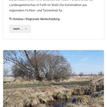
Landesgartenschau in Furth im Wald. Die Konstruktion aus
regionalem Fichten- und Tannenholz für …
Holzbau
/
Regionale Wertschöpfung
"Ankündigung:
mehr ...
Exkursion
zur
neuen
Parkarena
in
Furth
im
Wald"