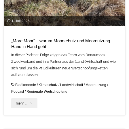
1. Juli 2025
„More Moor“ – warum Moorschutz und Moornutzung
Hand in Hand geht
In dieser Podcast-Folge zeigen das Team vom Donaumoos-
Zweckverband und ihre Partner aus der (Land-)wirtschaft und wie
sich rund um die Paludikulturen neue Wertschöpfungsketten
aufbauen lassen.
Bioökonomie
/
Klimaschutz
/
Landwirtschaft
/
Moornutzung
/
Podcast
/
Regionale Wertschöpfung
"„More
mehr ...
Moor“
–