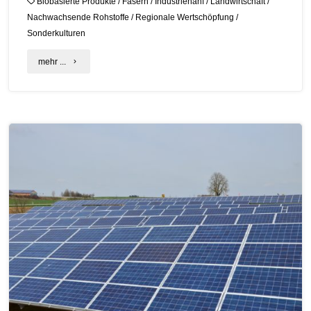
Biobasierte Produkte
/
Fasern
/
Industriehanf
/
Landwirtschaft
/
Nachwachsende Rohstoffe
/
Regionale Wertschöpfung
/
Sonderkulturen
"Faserhanf
mehr ...
in
Deutschland:
Gemischte
Aussichten
für
die
Hanfindustrie"