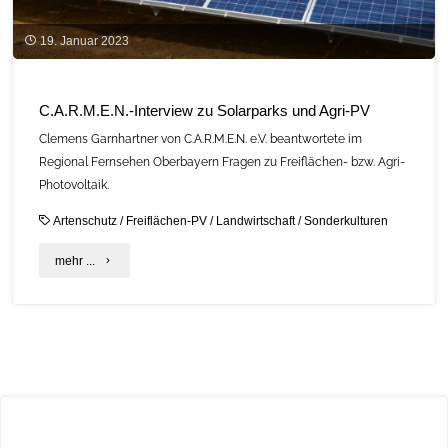
19. Januar 2023
C.A.R.M.E.N.-Interview zu Solarparks und Agri-PV
Clemens Garnhartner von C.A.R.M.E.N. e.V. beantwortete im
Regional Fernsehen Oberbayern Fragen zu Freiflächen- bzw. Agri-
Photovoltaik.
Artenschutz
/
Freiflächen-PV
/
Landwirtschaft
/
Sonderkulturen
"C.A.R.M.E.N.-
mehr ...
Interview
zu
Solarparks
und
Agri-