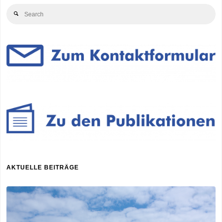
Se
PV"
Search
for
AKTUELLE BEITRÄGE