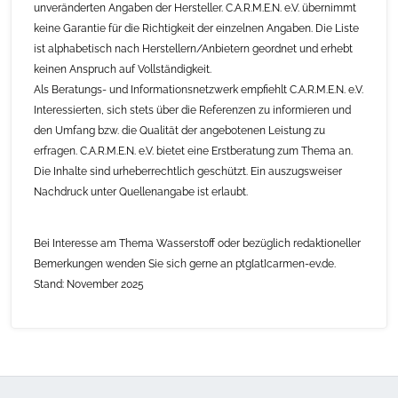
unveränderten Angaben der Hersteller. C.A.R.M.E.N. e.V. übernimmt
keine Garantie für die Richtigkeit der einzelnen Angaben. Die Liste
ist alphabetisch nach Herstellern/Anbietern geordnet und erhebt
keinen Anspruch auf Vollständigkeit.
Als Beratungs- und Informationsnetzwerk empfiehlt C.A.R.M.E.N. e.V.
Interessierten, sich stets über die Referenzen zu informieren und
den Umfang bzw. die Qualität der angebotenen Leistung zu
erfragen. C.A.R.M.E.N. e.V. bietet eine Erstberatung zum Thema an.
Die Inhalte sind urheberrechtlich geschützt. Ein auszugsweiser
Nachdruck unter Quellenangabe ist erlaubt.
Bei Interesse am Thema Wasserstoff oder bezüglich redaktioneller
Bemerkungen wenden Sie sich gerne an ptg[at]carmen-ev.de.
Stand: November 2025