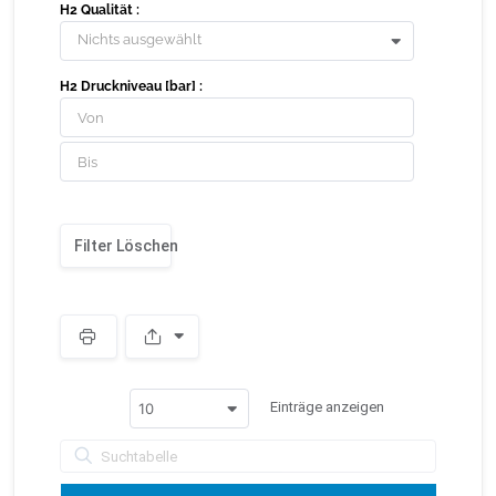
H2 Qualität :
Nichts ausgewählt
H2 Druckniveau [bar] :
Filter Löschen
S
p
a
c
Einträge anzeigen
10
e
r