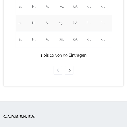
accelera by Cummins*
HySTAT 15-10
AEL
75,00
k.A.
k. A.
k. A.
accelera by Cummins*
HySTAT 30-10
AEL
150,00
k.A.
k. A.
k. A.
accelera by Cummins*
HySTAT 60-10
AEL
300,00
k.A.
k. A.
k. A.
1 bis 10 von 99 Einträgen
C.A.R.M.E.N. E.V.