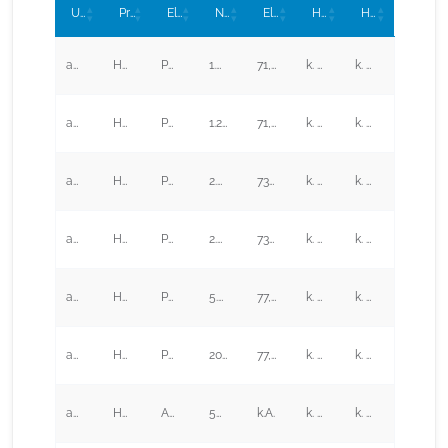
Unternehmen
Produktbezeichnung
Elektrolyseart
Nennleistung [kW]
Elektrischer Wirkungsgrad [%]
H2 Qualität
H2 Druckniveau [bar]
accelera by Cummins*
HyLYZER 200-30
PEM
1.000,00
71,7
k. A.
k. A.
accelera by Cummins*
HyLYZER 250-30
PEM
1.250,00
71,7
k. A.
k. A.
accelera by Cummins*
HyLYZER 400-30
PEM
2.000,00
73,0
k. A.
k. A.
accelera by Cummins*
HyLYZER 500-30
PEM
2.500,00
73,0
k. A.
k. A.
accelera by Cummins*
HyLYZER 1000-30
PEM
5.000,00
77,3
k. A.
k. A.
accelera by Cummins*
HyLYZER 4000-30
PEM
20.000,00
77,3
k. A.
k. A.
accelera by Cummins*
HySTAT 10-10
AEL
50,00
k.A.
k. A.
k. A.