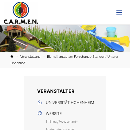
C.A.R.M.E.N.
e.V.
Home
Veranstaltung
Biomethantag am Forschungs-Standort “Unterer
Lindenhof”
VERANSTALTER
UNIVERSITÄT HOHENHEIM
WEBSITE
https://www.uni-
hohenheim.de/