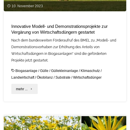
10. November 2023
Innovative Modell- und Demonstrationsprojekte zur
Vergärung von Wirtschaftsdüngern gestartet
Nach dem bundesweiten Förderaufruf des BMEL zu „Modell- und
Demonstrationsvorhaben zur Erhöhung des Anteils von
Wirtschaftsdüngern in Biogasanlagen“ sind die geförderten
Projekte jetzt gestartet.
Biogasanlage
/
Gülle
/
Güllekleinanlage
/
Klimaschutz
/
Landwirtschaft
/
Ökobilanz
/
Substrate
/
Wirtschaftsdünger
"Innovative
mehr ...
Modell-
und
Demonstrationsprojekte
zur