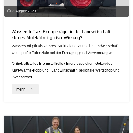
und
7. August 2023
digital"
Wasserstoff als Energieträger in der Landwirtschaft –
kleines Molekül mit großer Wirkung?
Wasserstoff gilt als wahres „Multitalent“. Auch die Landwirtschaft
weist große Potenziale bei der Erzeugung und Verwendung auf.
Biokraftstoffe
/
Brennstoffzelle
/
Energiespeicher
/
Gebäude
/
Kraft-Wärme-Kopplung
/
Landwirtschaft
/
Regionale Wertschöpfung
/
Wasserstoff
"Wasserstoff
mehr ...
als
Energieträger
in
der