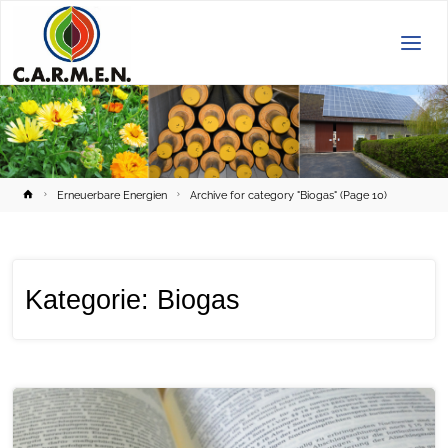
C.A.R.M.E.N.
e.V.
Home
Erneuerbare Energien
Archive for category "Biogas"
(Page 10)
Kategorie:
Biogas