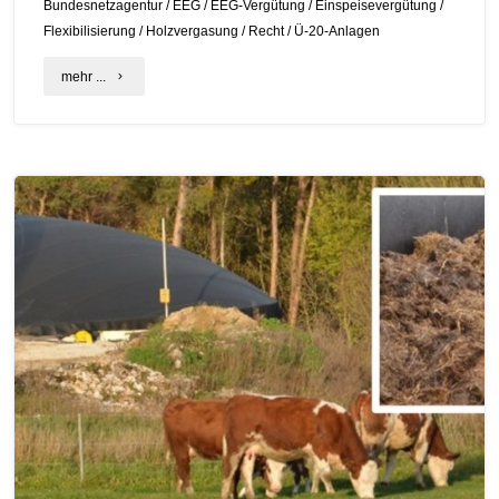
Bundesnetzagentur
/
EEG
/
EEG-Vergütung
/
Einspeisevergütung
/
Flexibilisierung
/
Holzvergasung
/
Recht
/
Ü-20-Anlagen
"Ausschreibungsergebnisse
mehr ...
Biomasse
veröffentlicht"