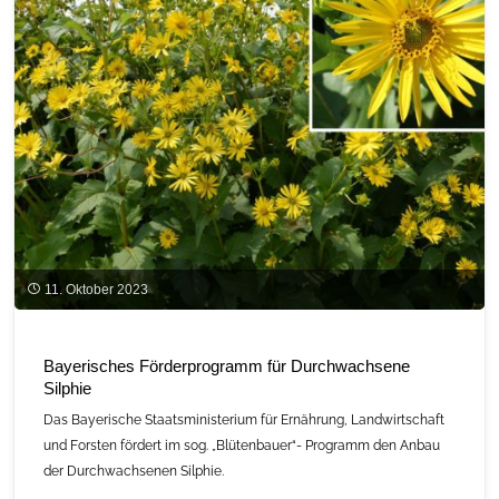
Vergärung
von
Wirtschaftsdüngern
gestartet"
11. Oktober 2023
Bayerisches Förderprogramm für Durchwachsene
Silphie
Das Bayerische Staatsministerium für Ernährung, Landwirtschaft
und Forsten fördert im sog. „Blütenbauer“- Programm den Anbau
der Durchwachsenen Silphie.