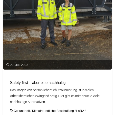
Landwirtschaft
–
kleines
Molekül
mit
großer
Wirkung?"
27. Juli 2023
Safety first – aber bitte nachhaltig
Das Tragen von persönlicher Schutzausrüstung ist in vielen
Arbeitsbereichen zwingend nötig. Hier gibt es mittlerweile viele
nachhaltige Alternativen.
Gesundheit
/
Klimafreundliche Beschaffung
/
LaRA
/