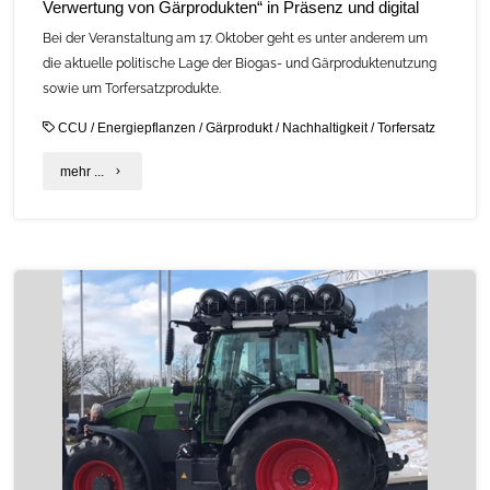
Verwertung von Gärprodukten“ in Präsenz und digital
Bei der Veranstaltung am 17. Oktober geht es unter anderem um
die aktuelle politische Lage der Biogas- und Gärproduktenutzung
sowie um Torfersatzprodukte.
CCU
/
Energiepflanzen
/
Gärprodukt
/
Nachhaltigkeit
/
Torfersatz
"Straubinger
mehr ...
Gärprodukttagung
„Aufbereitung
und
Verwertung
von
Gärprodukten“
in
Präsenz