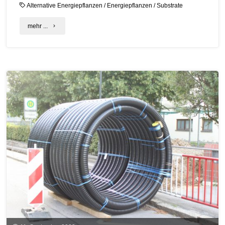
Alternative Energiepflanzen
/
Energiepflanzen
/
Substrate
"Bayerisches
mehr ...
Förderprogramm
für
Durchwachsene
Silphie"