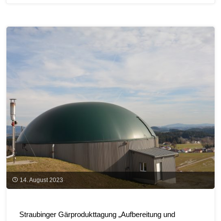
Biomethan
–
neue
Broschüre
im
Biogas
Forum
Bayern"
14. August 2023
Straubinger Gärprodukttagung „Aufbereitung und