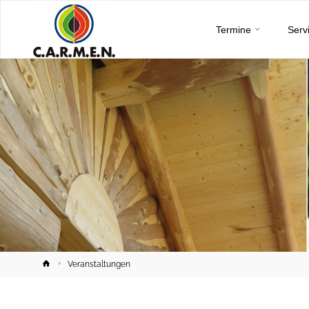
C.A.R.M.E.N.
Skip
e.V.
Termine
Serv
to
content
Home
Veranstaltungen