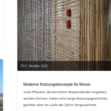
bei
der
Verbrennung
vor
technische
Herausforderungen"
6. Oktober 2021
Moderne Nutzungskonzepte für Moore
Viele Pflanzen, die bei hohen Wasserständen angebaut
werden können, haben eine lange Nutzungsgeschichte,
gerieten aber im Laufe der Zeit in Vergessenheit.