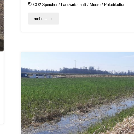
CO2-Speicher
/
Landwirtschaft
/
Moore
/
Paludikultur
"Moderne
mehr ...
Nutzungskonzepte
für
Moore"