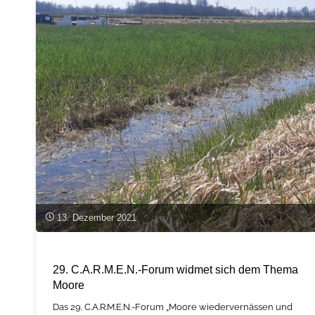
Rohstoffproduktion"
13. Dezember 2021
29. C.A.R.M.E.N.-Forum widmet sich dem Thema
Moore
Das 29. C.A.R.M.E.N.-Forum „Moore wiedervernässen und