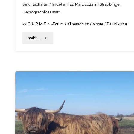
bewirtschaften“ findet am 14. März 2022 im Straubinger
Herzogsschloss statt.
C.A.R.M.E.N.-Forum
/
Klimaschutz
/
Moore
/
Paludikultur
"29.
mehr ...
C.A.R.M.E.N.-
Forum
widmet
sich
dem
Thema
Moore"