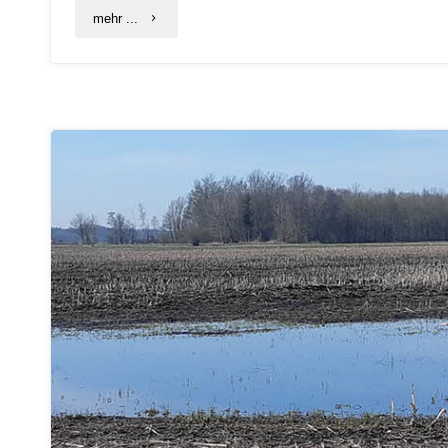
"C.A.R.M.E.N.-
mehr ...
WebSeminar
“Wasserpflanzen
&
Paludikultur:
Nachhaltige
Stoffströme,
neue
Perspektiven”"