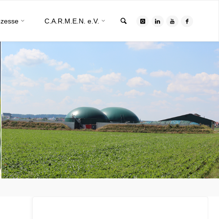
Search
ozesse
C.A.R.M.E.N. e.V.