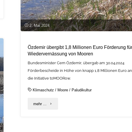
2. Mai 2024
Özdemir übergibt 1,8 Millionen Euro Förderung fü
Wiedervernässung von Mooren
Bundesminister Cem Özdemir, übergab am 30.04.2024
Förderbescheide in Höhe von knapp 1,8 Millionen Euro a
die Initiative toMOORow.
Klimaschutz
/
Moore
/
Paludikultur
"Özdemir
mehr ...
übergibt
1,8