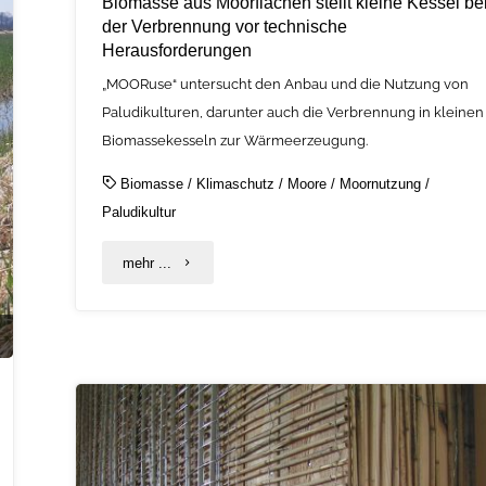
Biomasse aus Moorflächen stellt kleine Kessel be
der Verbrennung vor technische
Herausforderungen
„MOORuse“ untersucht den Anbau und die Nutzung von
Paludikulturen, darunter auch die Verbrennung in kleinen
Biomassekesseln zur Wärmeerzeugung.
Biomasse
/
Klimaschutz
/
Moore
/
Moornutzung
/
Paludikultur
"Biomasse
mehr ...
aus
Moorflächen
stellt
kleine
Kessel