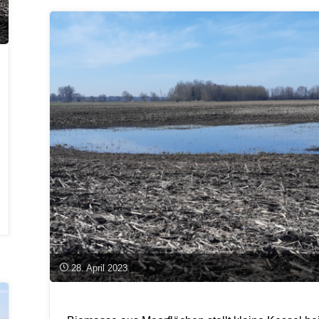
Millionen
Euro
Förderung
für
Wiedervernässung
von
Mooren"
28. April 2023