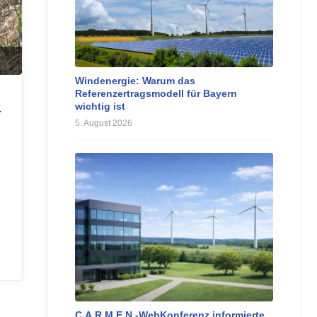
Windenergie: Warum das
Referenzertragsmodell für Bayern
wichtig ist
r
5. August 2026
n
C.A.R.M.E.N.-WebKonferenz informierte