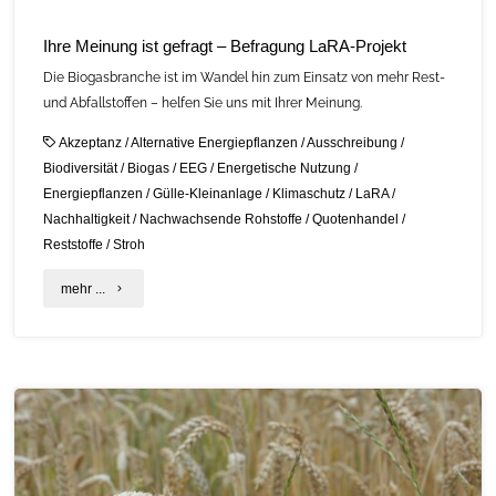
Ihre Meinung ist gefragt – Befragung LaRA-Projekt
Die Biogasbranche ist im Wandel hin zum Einsatz von mehr Rest-
und Abfallstoffen – helfen Sie uns mit Ihrer Meinung.
Akzeptanz
/
Alternative Energiepflanzen
/
Ausschreibung
/
Biodiversität
/
Biogas
/
EEG
/
Energetische Nutzung
/
Energiepflanzen
/
Gülle-Kleinanlage
/
Klimaschutz
/
LaRA
/
Nachhaltigkeit
/
Nachwachsende Rohstoffe
/
Quotenhandel
/
Reststoffe
/
Stroh
"Ihre
mehr ...
Meinung
ist
gefragt
–
Befragung