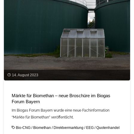
14. August 2023
Märkte für Biomethan – neue Broschüre im Biogas
Forum Bayern
Im Biogas Forum Bayern wurde eine neue Fachinformation
“Märkte für Biomethan” veröffentlicht.
Bio-CNG
/
Biomethan
/
Direktvermarktung
/
EEG
/
Quotenhandel