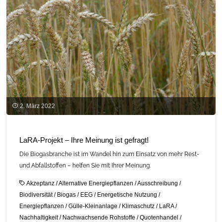
LaRA-
Projekt"
2. März 2022
LaRA-Projekt – Ihre Meinung ist gefragt!
Die Biogasbranche ist im Wandel hin zum Einsatz von mehr Rest-
und Abfallstoffen – helfen Sie mit Ihrer Meinung.
Akzeptanz
/
Alternative Energiepflanzen
/
Ausschreibung
/
Biodiversität
/
Biogas
/
EEG
/
Energetische Nutzung
/
Energiepflanzen
/
Gülle-Kleinanlage
/
Klimaschutz
/
LaRA
/
Nachhaltigkeit
/
Nachwachsende Rohstoffe
/
Quotenhandel
/