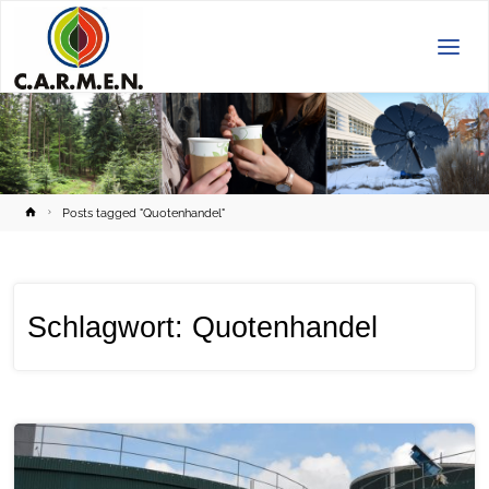
C.A.R.M.E.N.
e.V.
Home
Posts tagged "Quotenhandel"
Schlagwort:
Quotenhandel