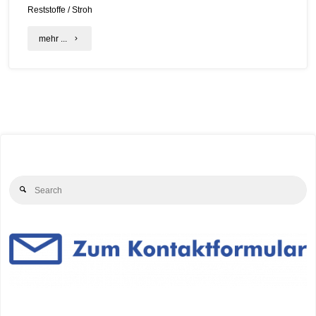
Reststoffe
/
Stroh
"LaRA-
mehr ...
Projekt
–
Ihre
Meinung
ist
Se
gefragt!"
Search
for