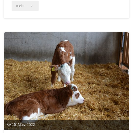
"Märkte
mehr ...
für
Biomethan
–
neue
Broschüre
im
Biogas
Forum
Bayern"
15. März 2022