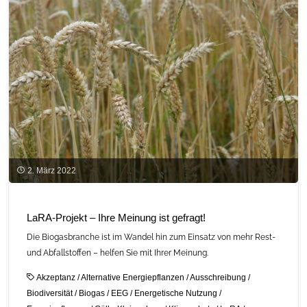
Befragung
LaRA-
Projekt"
2. März 2022
LaRA-Projekt – Ihre Meinung ist gefragt!
Die Biogasbranche ist im Wandel hin zum Einsatz von mehr Rest-
und Abfallstoffen – helfen Sie mit Ihrer Meinung.
Akzeptanz
/
Alternative Energiepflanzen
/
Ausschreibung
/
Biodiversität
/
Biogas
/
EEG
/
Energetische Nutzung
/