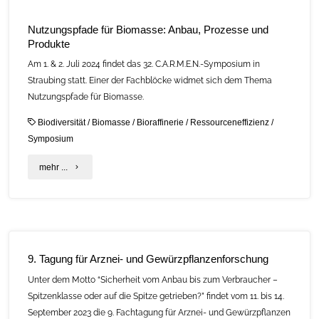
Nutzungspfade für Biomasse: Anbau, Prozesse und
Produkte
Am 1. & 2. Juli 2024 findet das 32. C.A.R.M.E.N.-Symposium in
Straubing statt. Einer der Fachblöcke widmet sich dem Thema
Nutzungspfade für Biomasse.
Biodiversität
/
Biomasse
/
Bioraffinerie
/
Ressourceneffizienz
/
Symposium
"Nutzungspfade
mehr ...
für
Biomasse:
Anbau,
9. Tagung für Arznei- und Gewürzpflanzenforschung
Prozesse
Unter dem Motto “Sicherheit vom Anbau bis zum Verbraucher –
und
Spitzenklasse oder auf die Spitze getrieben?” findet vom 11. bis 14.
September 2023 die 9. Fachtagung für Arznei- und Gewürzpflanzen
Produkte"