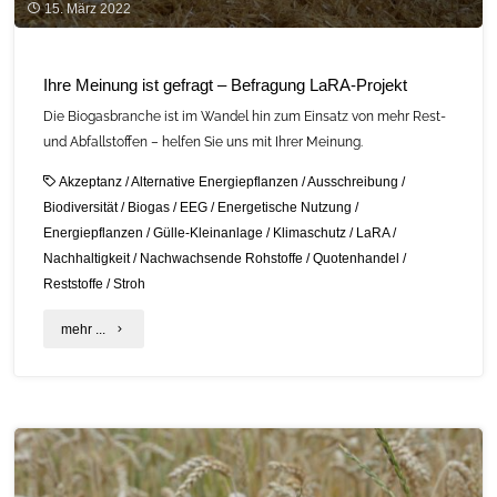
15. März 2022
Ihre Meinung ist gefragt – Befragung LaRA-Projekt
Die Biogasbranche ist im Wandel hin zum Einsatz von mehr Rest-
und Abfallstoffen – helfen Sie uns mit Ihrer Meinung.
Akzeptanz
/
Alternative Energiepflanzen
/
Ausschreibung
/
Biodiversität
/
Biogas
/
EEG
/
Energetische Nutzung
/
Energiepflanzen
/
Gülle-Kleinanlage
/
Klimaschutz
/
LaRA
/
Nachhaltigkeit
/
Nachwachsende Rohstoffe
/
Quotenhandel
/
Reststoffe
/
Stroh
"Ihre
mehr ...
Meinung
ist
gefragt
–