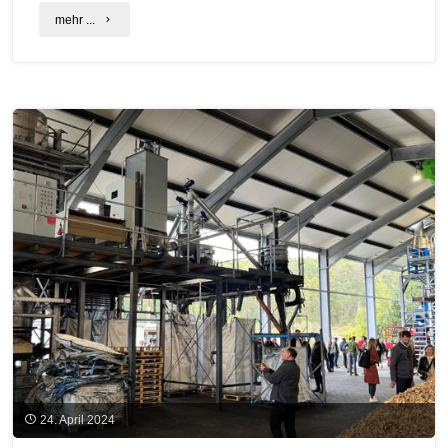
"Aktionstage
mehr ...
Nachhaltigkeit
starten
am
18.
Sept.
mit
dem
Themenschwerpunkt
Biodiversität"
24. April 2024