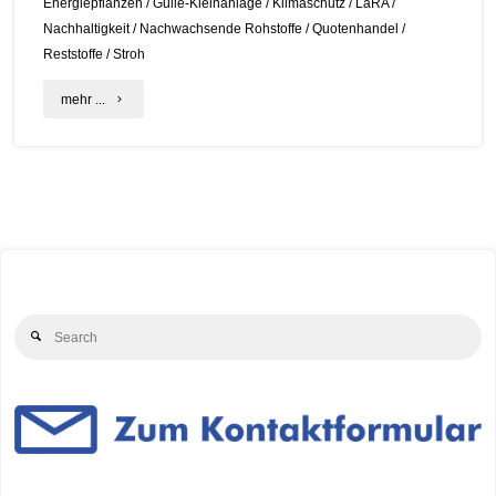
Energiepflanzen
/
Gülle-Kleinanlage
/
Klimaschutz
/
LaRA
/
Nachhaltigkeit
/
Nachwachsende Rohstoffe
/
Quotenhandel
/
Reststoffe
/
Stroh
"LaRA-
mehr ...
Projekt
–
Ihre
Meinung
ist
Se
gefragt!"
Search
for