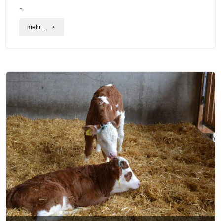
…
"9.
mehr ...
Tagung
für
Arznei-
und
Gewürzpflanzenforschung"