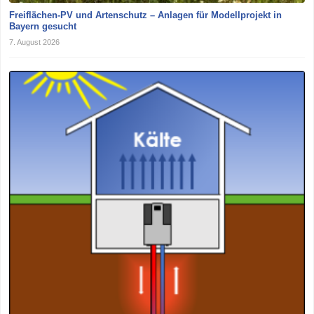
Freiflächen-PV und Artenschutz – Anlagen für Modellprojekt in
Bayern gesucht
7. August 2026