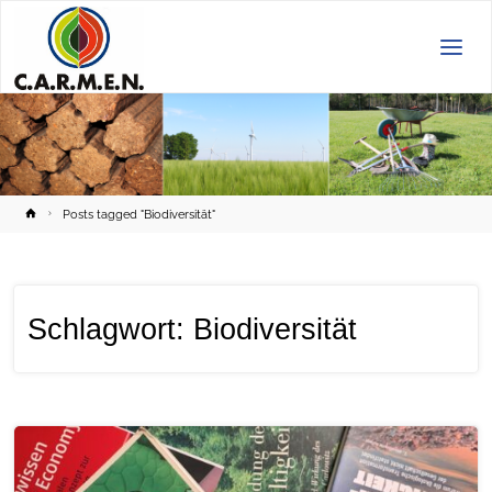
C.A.R.M.E.N.
e.V.
Home
Posts tagged "Biodiversität"
Schlagwort:
Biodiversität