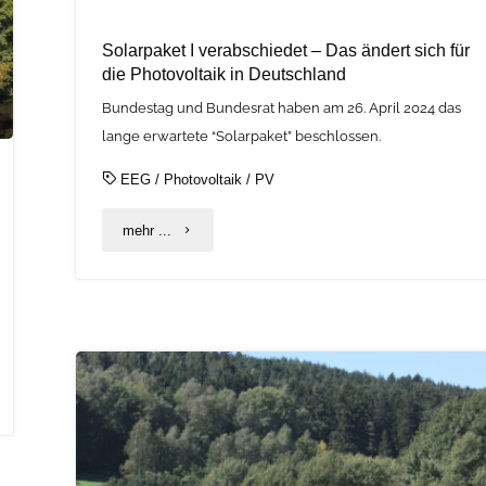
Solarpaket I verabschiedet – Das ändert sich für
die Photovoltaik in Deutschland
Bundestag und Bundesrat haben am 26. April 2024 das
lange erwartete “Solarpaket” beschlossen.
EEG
/
Photovoltaik
/
PV
"Solarpaket
mehr ...
I
verabschiedet
–
Das
ändert
sich