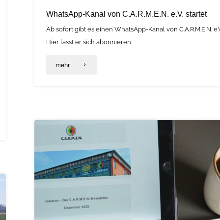
WhatsApp-Kanal von C.A.R.M.E.N. e.V. startet
Ab sofort gibt es einen WhatsApp-Kanal von C.A.R.M.E.N. e.
Hier lässt er sich abonnieren.
"WhatsApp-
mehr ...
Kanal
von
C.A.R.M.E.N.
e.V.
startet"