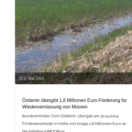
für
die
Umsetzung
des
Green
Deal
und
2. Mai 2024
der
Özdemir übergibt 1,8 Millionen Euro Förderung für
Kreislaufwirtschaft"
Wiedervernässung von Mooren
Bundesminister Cem Özdemir, übergab am 30.04.2024
Förderbescheide in Höhe von knapp 1,8 Millionen Euro an
die Initiative toMOORow.