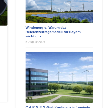
Windenergie: Warum das
Referenzertragsmodell für Bayern
wichtig ist
5. August 2026
C.A.R.M.E.N.-WebKonferenz informierte