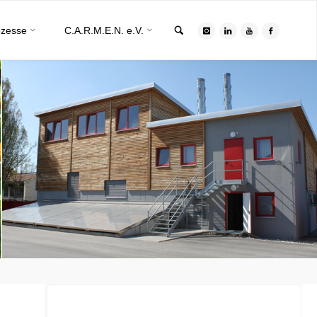
Search
ozesse
C.A.R.M.E.N. e.V.