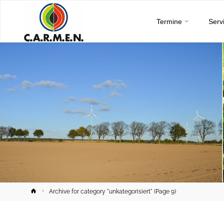
C.A.R.M.E.N.
Skip
e.V.
Termine
Serv
to
content
Home
Archive for category "unkategorisiert"
(Page 9)