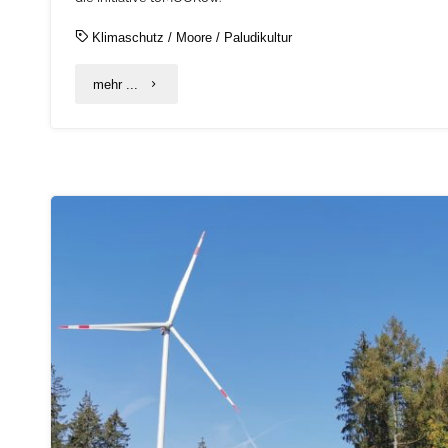
Klimaschutz
/
Moore
/
Paludikultur
"Özdemir
mehr ...
übergibt
1,8
Millionen
Euro
Förderung
für
Wiedervernässung
von
Mooren"