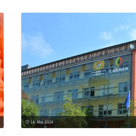
der
Gastronomie
–
WebSeminar-
Reihe
von
Juni
bis
Oktober"
14. Mai 2024