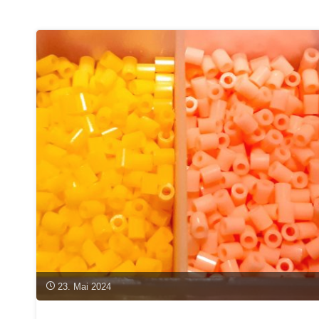
den
Wettbewerb
Energie
Start-
up
Bayern
2024
bewerben!"
23. Mai 2024