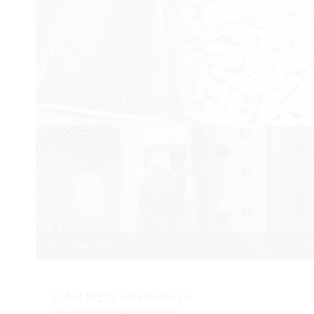
15.
Mai
beantragt
werden"
17. März 2022
C.A.R.M.E.N. informierte zur
Heizungsmodernisierung