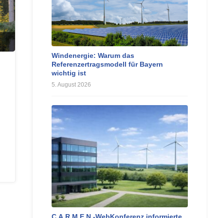
Windenergie: Warum das
Referenzertragsmodell für Bayern
wichtig ist
5. August 2026
C.A.R.M.E.N.-WebKonferenz informierte