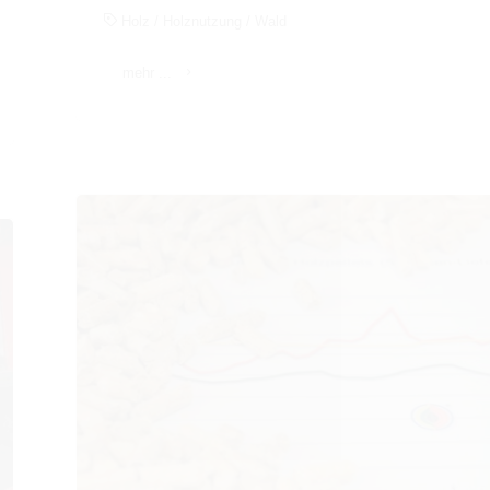
Holz
/
Holznutzung
/
Wald
"Verbändebündnis
mehr ...
fordert
Umweltbundesamt
zu
differenzierter
Darstellung
der
Holzenergie
auf"