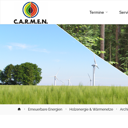
C.A.R.M.E.N.
Skip
e.V.
Termine
Serv
to
content
Home
Erneuerbare Energien
Holzenergie & Wärmenetze
Arch