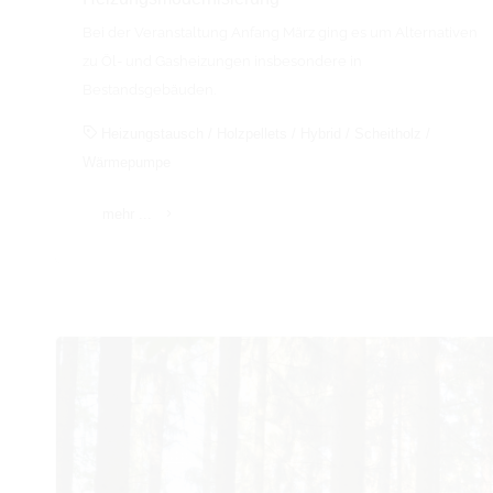
Bei der Veranstaltung Anfang März ging es um Alternativen
zu Öl- und Gasheizungen insbesondere in
Bestandsgebäuden.
Heizungstausch
/
Holzpellets
/
Hybrid
/
Scheitholz
/
Wärmepumpe
"C.A.R.M.E.N.
mehr ...
informierte
zur
Heizungsmodernisierung"