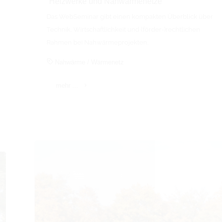
“Heizwerke und Nahwärmenetze”
Das WebSeminar gibt einen kompakten Überblick über
Technik, Wirtschaftlichkeit und (förder-)rechtlichen
Rahmen bei Nahwärmeprojekten.
Nahwärme
/
Wärmenetz
"C.A.R.M.E.N.
mehr ...
e.V.-
WebSeminar
zum
Thema
“Heizwerke
und
Nahwärmenetze”"