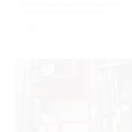
Altholz
/
Bayern
/
Energieholz
/
Hackschnitzel
/
Holz
/
Klimaschutz
/
Nachhaltigkeit
/
Scheitholz
/
Wald
"Holzenergie
mehr ...
in
Deutschland
–
eine
Chance
für
den
Klimaschutz"