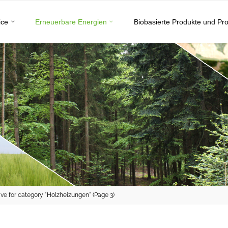
ice
Erneuerbare Energien
Biobasierte Produkte und Pr
ive for category "Holzheizungen"
(Page 3)