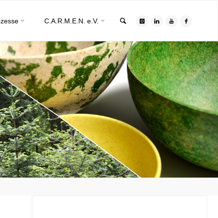
Search
ozesse
C.A.R.M.E.N. e.V.