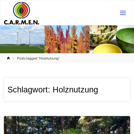
C.A.R.M.E.N.
e.V.
Home
Posts tagged "Holznutzung"
Schlagwort:
Holznutzung