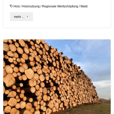
Holz
/
Holznutzung
/
Regionale Wertschöpfung
/
Wald
"C.A.R.M.E.N.-
mehr ...
Check:
Aktive
Waldwirtschaft
und
regionale
Wertschöpfung"