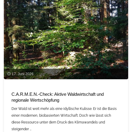
17. Juni 2026
C.A.R.M.E.N.-Check: Aktive Waldwirtschaft und
regionale Wertschöpfung
Der Wald ist weit mehr als eine idyllische Kulisse. Er ist die Basis
einer modernen, biobasierten Wirtschaft. Doch wie lässt sich
diese Ressource unter dem Druck des Klimawandels und
steigender …