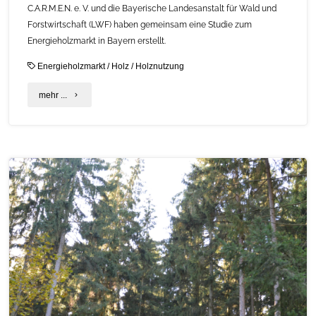
C.A.R.M.E.N. e. V. und die Bayerische Landesanstalt für Wald und
Forstwirtschaft (LWF) haben gemeinsam eine Studie zum
Energieholzmarkt in Bayern erstellt.
Energieholzmarkt
/
Holz
/
Holznutzung
"Studie
mehr ...
zum
bayerischen
Energieholzmarkt"