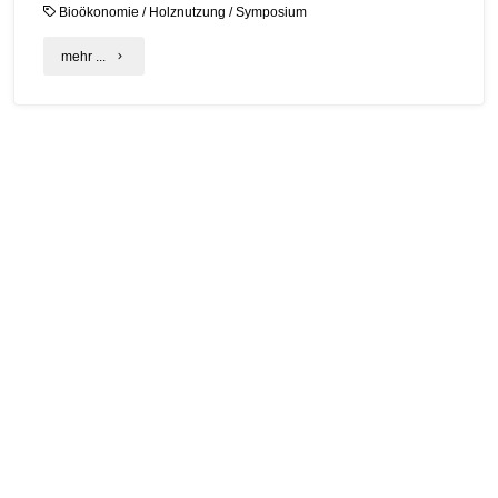
Bioökonomie
/
Holznutzung
/
Symposium
"Holznutzung
mehr ...
zwischen
Bioökonomie
und
Waldromantik:
Thema
beim
30.
C.A.R.M.E.N.-
Symposium"