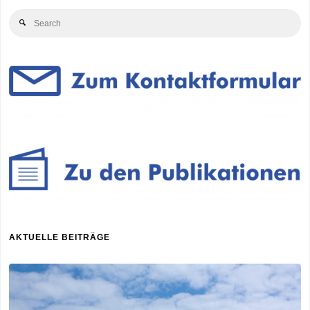
Se
der
Search
for
Holzenergie
auf"
AKTUELLE BEITRÄGE