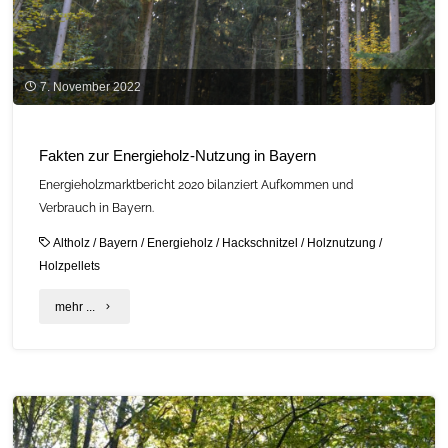
7. November 2022
Fakten zur Energieholz-Nutzung in Bayern
Energieholzmarktbericht 2020 bilanziert Aufkommen und
Verbrauch in Bayern.
Altholz
/
Bayern
/
Energieholz
/
Hackschnitzel
/
Holznutzung
/
Holzpellets
"Fakten
mehr ...
zur
Energieholz-
Nutzung
in