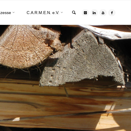
Search
ozesse
C.A.R.M.E.N. e.V.