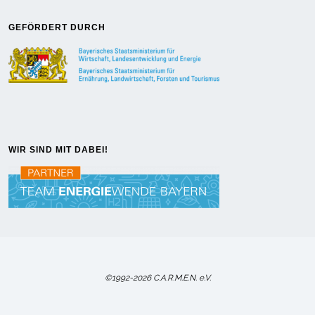
GEFÖRDERT DURCH
WIR SIND MIT DABEI!
©1992-2026 C.A.R.M.E.N. e.V.