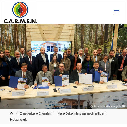
C.A.R.M.E.N.
e.V.
Home
Erneuerbare Energien
Klare Bekenntnis zur nachhaltigen
Holzenergie