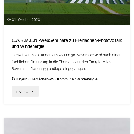
31. Oktober 2023
C.A.R.M.E.N.-WebSeminare zu Freiflächen-Photovoltaik
und Windenergie
In zwei Veranstaltungen am 28. und 30. November wird nach einer
fachlichen Einführung in die Thematik auf den Energie-Atlas
Bayern als Planungsgrundlage eingegangen.
Bayern
/
Freiflächen-PV
/
Kommune
/
Windenergie
"C.A.R.M.E.N.-
mehr ...
WebSeminare
zu
Freiflächen-
Photovoltaik