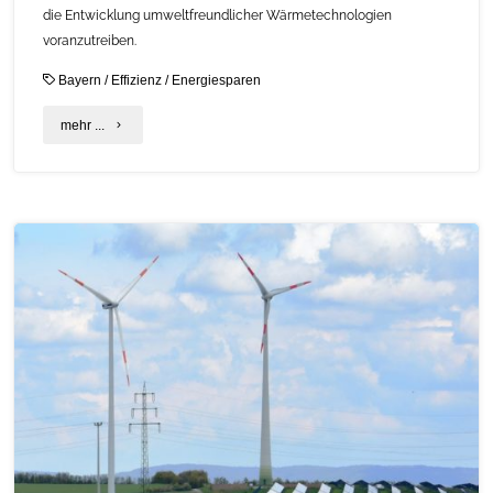
die Entwicklung umweltfreundlicher Wärmetechnologien
voranzutreiben.
Bayern
/
Effizienz
/
Energiesparen
"Ideenwettbewerb
mehr ...
„Innovationen
in
der
Wärmeenergietechnologie”
für
bayerische
Unternehmen"