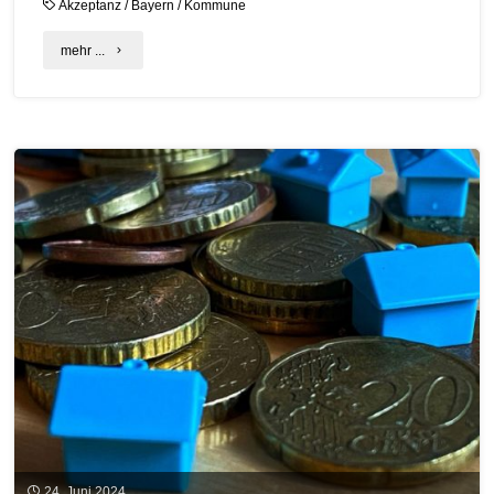
Akzeptanz
/
Bayern
/
Kommune
"Bürgermeisterappell
mehr ...
setzt
sich
für
den
beschleunigten
Ausbau
von
Erneuerbaren
Energien
ein"
24. Juni 2024