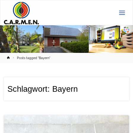
C.A.R.M.E.N.
e.V.
Home
Posts tagged "Bayern"
Schlagwort:
Bayern