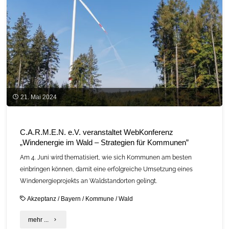
Wärmeplanung"
21. Mai 2024
C.A.R.M.E.N. e.V. veranstaltet WebKonferenz
„Windenergie im Wald – Strategien für Kommunen”
Am 4. Juni wird thematisiert, wie sich Kommunen am besten
einbringen können, damit eine erfolgreiche Umsetzung eines
Windenergieprojekts an Waldstandorten gelingt.
Akzeptanz
/
Bayern
/
Kommune
/
Wald
"C.A.R.M.E.N.
mehr ...