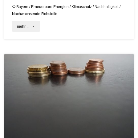
Bayern
/
Erneuerbare Energien
/
Klimaschutz
/
Nachhaltigkeit
/
Nachwachsende Rohstoffe
"Neue
mehr ...
KommKlimaFöR
2026:
Bayern
fördert
kommunalen
Klimaschutz
und
Klimaanpassung
ab
1.