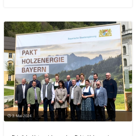
e.V.
veranstaltet
WebKonferenz
„Windenergie
im
Wald
–
Strategien
für
Kommunen”"
3. Mai 2024