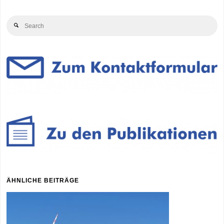
Se
Search
for
ÄHNLICHE BEITRÄGE