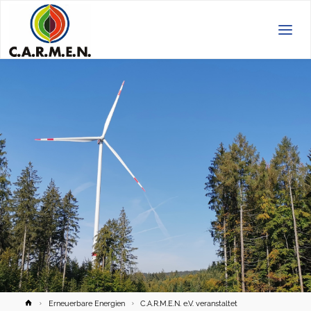
C.A.R.M.E.N.
e.V.
Home
Erneuerbare Energien
C.A.R.M.E.N. e.V. veranstaltet