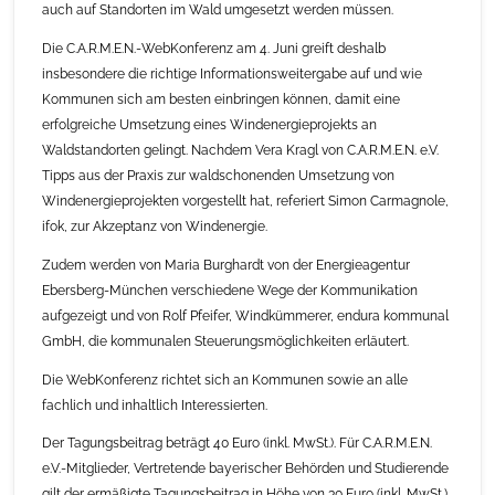
auch auf Standorten im Wald umgesetzt werden müssen.
Die C.A.R.M.E.N.-WebKonferenz am 4. Juni greift deshalb
insbesondere die richtige Informationsweitergabe auf und wie
Kommunen sich am besten einbringen können, damit eine
erfolgreiche Umsetzung eines Windenergieprojekts an
Waldstandorten gelingt. Nachdem Vera Kragl von C.A.R.M.E.N. e.V.
Tipps aus der Praxis zur waldschonenden Umsetzung von
Windenergieprojekten vorgestellt hat, referiert Simon Carmagnole,
ifok, zur Akzeptanz von Windenergie.
Zudem werden von Maria Burghardt von der Energieagentur
Ebersberg-München verschiedene Wege der Kommunikation
aufgezeigt und von Rolf Pfeifer, Windkümmerer, endura kommunal
GmbH, die kommunalen Steuerungsmöglichkeiten erläutert.
Die WebKonferenz richtet sich an Kommunen sowie an alle
fachlich und inhaltlich Interessierten.
Der Tagungsbeitrag beträgt 40 Euro (inkl. MwSt.). Für C.A.R.M.E.N.
e.V.-Mitglieder, Vertretende bayerischer Behörden und Studierende
gilt der ermäßigte Tagungsbeitrag in Höhe von 30 Euro (inkl. MwSt.).