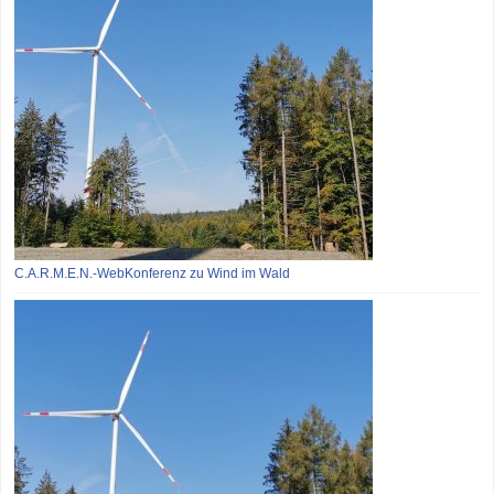
C.A.R.M.E.N.-WebKonferenz zu Wind im Wald