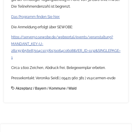
Die Teilnehmendenzahl ist begrenzt.
Das Programm finden Sie hier.
Die Anmeldung erfolgt über SEWOBE:
https://server50.sewobe.de/webportal/events/veranstaltung?
MANDANT_KEY=U-
28a393b56e87104c1037b17a064c0608&VER_ID=1132&SINGLEPAGE=
1
Circa 1.600 Zeichen, Abdruck frei, Belegexemplar erbeten.
Pressekontakt: Veronika Seidl | 09421 960 381 | vs@carmen-ev.de
Akzeptanz
/
Bayern
/
Kommune
/
Wald