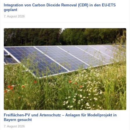
Integration von Carbon Dioxide Removal (CDR) in den EU-ETS
geplant
7. August 2026
Freiflächen-PV und Artenschutz – Anlagen für Modellprojekt in
Bayern gesucht
7. August 2026