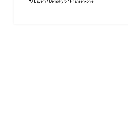
Bayern
/
DemoPyro
/
Pflanzenkohle