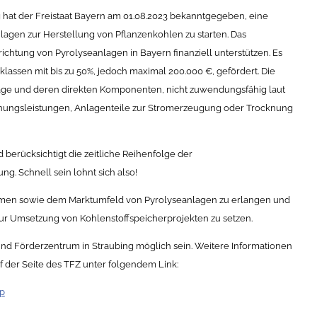
 hat der Freistaat Bayern am 01.08.2023 bekanntgegeben, eine
lagen zur Herstellung von Pflanzenkohlen zu starten. Das
chtung von Pyrolyseanlagen in Bayern finanziell unterstützen. Es
lassen mit bis zu 50%, jedoch maximal 200.000 €, gefördert. Die
lage und deren direkten Komponenten, nicht zuwendungsfähig laut
anungsleistungen, Anlagenteile zur Stromerzeugung oder Trocknung
berücksichtigt die zeitliche Reihenfolge der
. Schnell sein lohnt sich also!
fströmen sowie dem Marktumfeld von Pyrolyseanlagen zu erlangen und
ur Umsetzung von Kohlenstoffspeicherprojekten zu setzen.
und Förderzentrum in Straubing möglich sein. Weitere Informationen
uf der Seite des TFZ unter folgendem Link:
hp