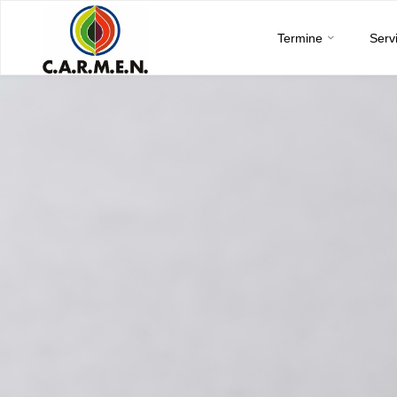
C.A.R.M.E.N.
Skip
e.V.
Termine
Serv
to
content