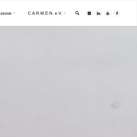
Search
ozesse
C.A.R.M.E.N. e.V.