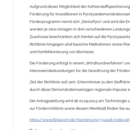
Aufgrund dieser Möglichkeit der Kohlenstoffspeicherung
Förderung für Investitionen in Pyrolysedemonstrationsan
Förderprogramm nennt sich „DemoPyro“ und wird die Erri
werden je zwei Anlagen in drei verschiedenen Leistungsk
Zuschüsse beschränken sich hierbei auf die Pyrolysean
Richtlinie hingegen sind bauliche Maßnahmen sowie Pl
und Konfektionierung von Biomasse.
Die Förderung erfolgt in einem „Windhundverfahren“ und 
Interessensbekundungen für die Gewährung der Förderung
Ziel der Richtlinie soll sein, Erkenntnisse zu den Stof
durch diese Demonstrationsanlagen regionale Impulse z
Die Antragsstellung wird ab 01.09.2023 am Technologie 
zur Förderrichtlinie sowie dessen Merkblatt finden Sie a
https://www.tfz.bayern.de/foerderung/334108/index.p