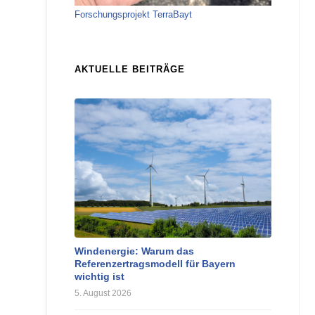
Forschungsprojekt TerraBayt
AKTUELLE BEITRÄGE
Windenergie: Warum das
Referenzertragsmodell für Bayern
wichtig ist
5. August 2026