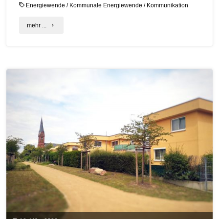
Energiewende
/
Kommunale Energiewende
/
Kommunikation
"C.A.R.M.E.N.-
mehr ...
Check:
(Erfolgreiche)
Kommunikation
zur
Energie-
und
Ressourcenwende"