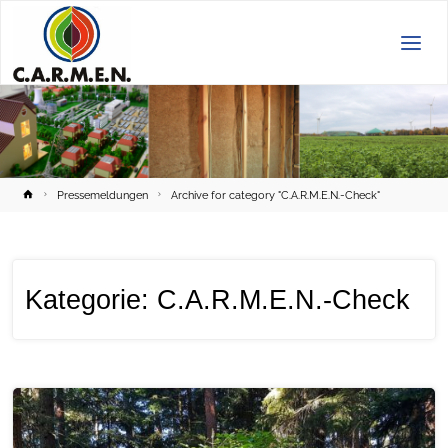
C.A.R.M.E.N.
e.V.
Home
Pressemeldungen
Archive for category "C.A.R.M.E.N.-Check"
Kategorie:
C.A.R.M.E.N.-Check