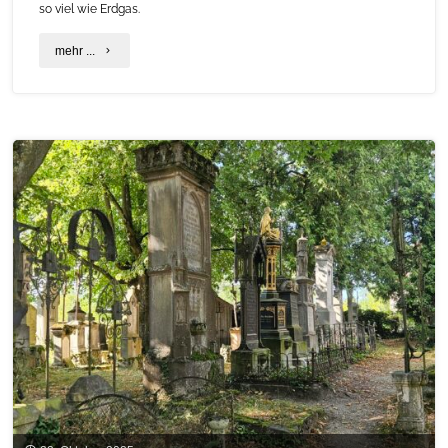
so viel wie Erdgas.
"C.A.R.M.E.N.-
mehr ...
Check:
Start
in
die
Heizsaison"