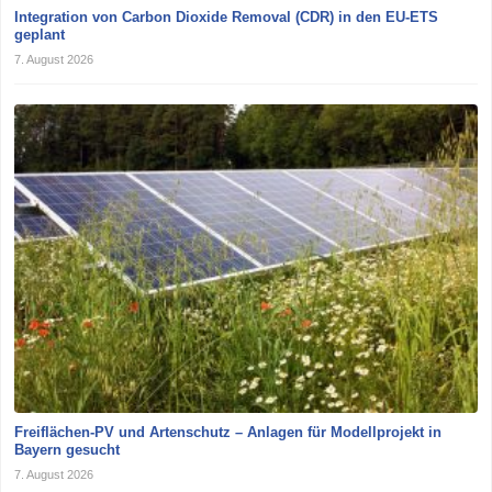
Integration von Carbon Dioxide Removal (CDR) in den EU-ETS
geplant
7. August 2026
Freiflächen-PV und Artenschutz – Anlagen für Modellprojekt in
Bayern gesucht
7. August 2026