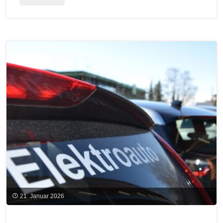
Check:
Energiesparen
im
Homeoffice"
21. Januar 2026