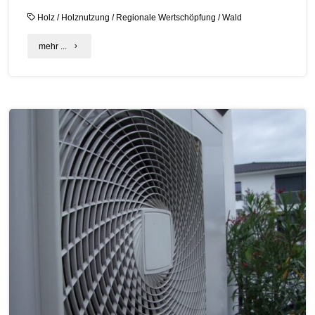
Holz
/
Holznutzung
/
Regionale Wertschöpfung
/
Wald
"C.A.R.M.E.N.-
mehr ...
Check:
Aktive
Waldwirtschaft
und
regionale
Wertschöpfung"