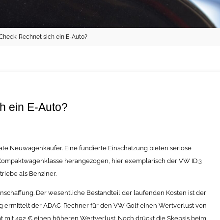
-Check: Rechnet sich ein E-Auto?
h ein E-Auto?
ivate Neuwagenkäufer. Eine fundierte Einschätzung bieten seriöse
e Kompaktwagenklasse herangezogen, hier exemplarisch der VW ID.3
riebe als Benziner.
Anschaffung. Der wesentliche Bestandteil der laufenden Kosten ist der
ng ermittelt der ADAC-Rechner für den VW Golf einen Wertverlust von
at mit 492 € einen höheren Wertverlust. Noch drückt die Skepsis beim