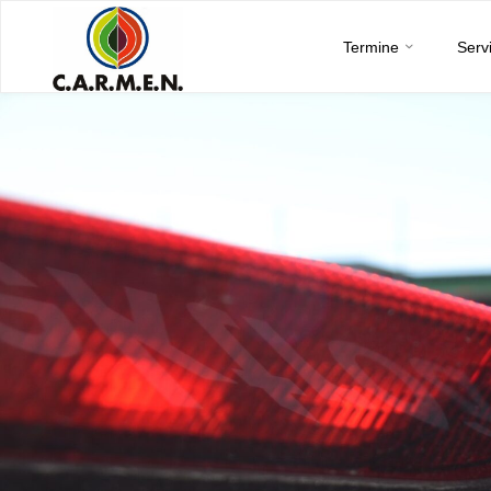
C.A.R.M.E.N.
Skip
e.V.
Termine
Serv
to
content