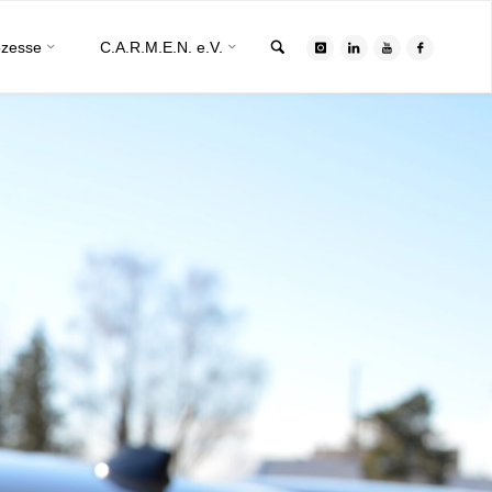
Search
ozesse
C.A.R.M.E.N. e.V.