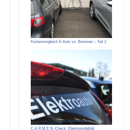
Kostenvergleich E-Auto vs. Benziner – Teil 2
C.A.R.M.E.N.-Check: Elektromobilität