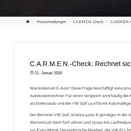
Home
Pressemeldungen
C.A.R.M.E.N.-Check
C.A.R.M.E.N.
C.A.R.M.E.N.-Check: Rechnet sic
21. Januar 2026
Was kostet ein E-Auto? Diese Frage beschäftigt viele pr
Autokostenrechner. Für einen Vergleich wird häufig di
als Elektroauto und der VW Golf 1.5 eTSI mit Automatikget
Der Benziner VW Golf, ist etwa 4.000 € günstiger in der 
Wertverlust. Nach fünf Jahren und 75.000 km Laufleistu
421 € pro Monat. Das elektrische Pendant, der VW ID.3, h