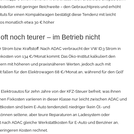
odellen mit geringer Reichweite – den Gebrauchtpreis und erhöht
tuts für einen Kompaktwagen bestätigt diese Tendenz mit leicht
tos monatlich etwa 30 € höher
oft noch teurer – im Betrieb nicht
 Strom bzw. Kraftstoff. Nach ADAC verbraucht der VW ID.3 Strom in
osten von 134 €/Monat kommt. Das Öko-Institut kalkuliert den
ern mit höheren und praxisnäheren Werten, jedoch auch mit
t fallen für den Elektrowagen 68 €/Monat an, während für den Golf
 Elektroautos für zehn Jahre von der KFZ-Steuer befreit, was ihnen
nen Fixkosten variieren in dieser Klasse nur leicht zwischen ADAC und
tkosten sind beim E-Auto tendenziell niedriger (kein Öl- und
s können seltene, aber teure Reparaturen an Ladesystem oder
 nach ADAC gleiche Werkstattkosten für E-Auto und Benziner an,
geringeren Kosten rechnet.