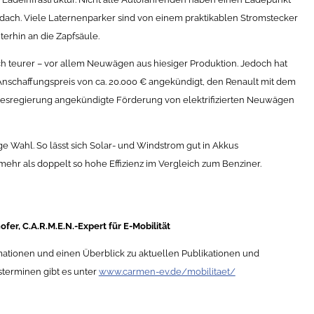
dach. Viele Laternenparker sind von einem praktikablen Stromstecker
erhin an die Zapfsäule.
ch teurer – vor allem Neuwägen aus hiesiger Produktion. Jedoch hat
nschaffungspreis von ca. 20.000 € angekündigt, den Renault mit dem
desregierung angekündigte Förderung von elektrifizierten Neuwägen
e Wahl. So lässt sich Solar- und Windstrom gut in Akkus
mehr als doppelt so hohe Effizienz im Vergleich zum Benziner.
fer, C.A.R.M.E.N.-Expert für E-Mobilität
mationen und einen Überblick zu aktuellen Publikationen und
sterminen gibt es unter
www.carmen-ev.de/mobilitaet/