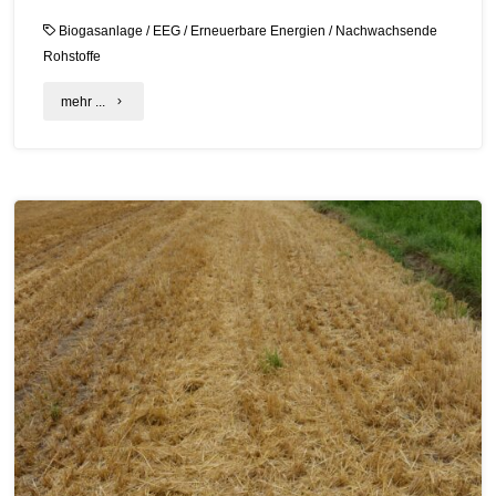
Biogasanlage
/
EEG
/
Erneuerbare Energien
/
Nachwachsende
Rohstoffe
"C.A.R.M.E.N.-
mehr ...
Fachgesprächsreihe
„Marktchancen
für
Biogas”:
Fachgespräch
im
Kloster
Banz"