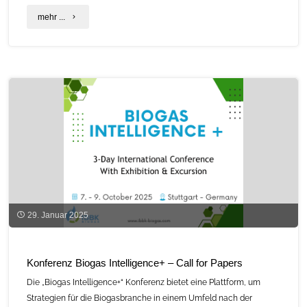
"„Bayern
mehr ...
steht
weiterhin
zur
Bioenergie“
–
Auftakt
zur
C.A.R.M.E.N.-
29. Januar 2025
Fachgesprächsreihe
„Marktchancen
Konferenz Biogas Intelligence+ – Call for Papers
für
Die „Biogas Intelligence+“ Konferenz bietet eine Plattform, um
Strategien für die Biogasbranche in einem Umfeld nach der
Biogas”