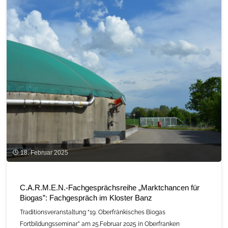
von
Biogasanlagen“
der
Hochschule
für
Wirtschaft
und
Umwelt
(HfWU)"
18. Februar 2025
C.A.R.M.E.N.-Fachgesprächsreihe „Marktchancen für
Biogas”: Fachgespräch im Kloster Banz
Traditionsveranstaltung “19. Oberfränkisches Biogas
Fortbildungsseminar” am 25.Februar 2025 in Oberfranken