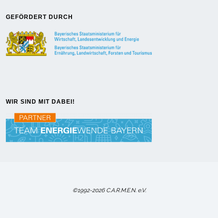
GEFÖRDERT DURCH
WIR SIND MIT DABEI!
©1992-2026 C.A.R.M.E.N. e.V.