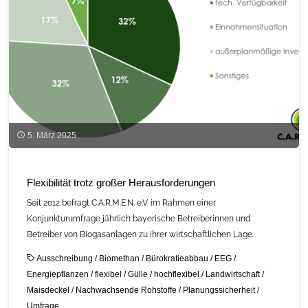
5. März 2025
Flexibilität trotz großer Herausforderungen
Seit 2012 befragt C.A.R.M.E.N. e.V. im Rahmen einer
Konjunkturumfrage jährlich bayerische Betreiberinnen und
Betreiber von Biogasanlagen zu ihrer wirtschaftlichen Lage.
Ausschreibung
/
Biomethan
/
Bürokratieabbau
/
EEG
/
Energiepflanzen
/
flexibel
/
Gülle
/
hochflexibel
/
Landwirtschaft
/
Maisdeckel
/
Nachwachsende Rohstoffe
/
Planungssicherheit
/
Umfrage