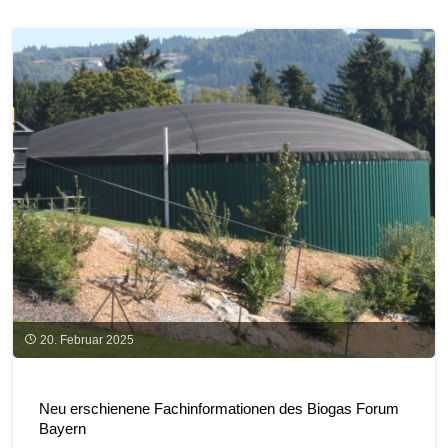
Fokus
–
150
Teilnehmende
tauschten
sich
im
Kloster
Banz
zu
20. Februar 2025
aktuellen
Entwicklungen
Neu erschienene Fachinformationen des Biogas Forum
Bayern
der