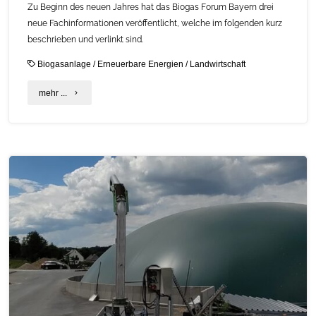
Zu Beginn des neuen Jahres hat das Biogas Forum Bayern drei
Branche
neue Fachinformationen veröffentlicht, welche im folgenden kurz
aus "
beschrieben und verlinkt sind.
Biogasanlage
/
Erneuerbare Energien
/
Landwirtschaft
"Neu
mehr ...
erschienene
Fachinformationen
des
Biogas
Forum
Bayern"