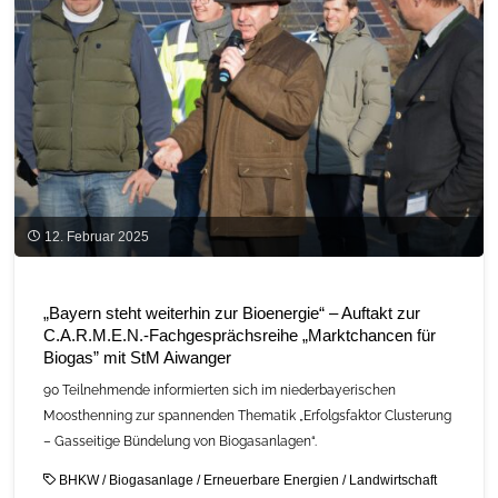
Marktverschiebungen
auf"
12. Februar 2025
„Bayern steht weiterhin zur Bioenergie“ – Auftakt zur
C.A.R.M.E.N.-Fachgesprächsreihe „Marktchancen für
Biogas” mit StM Aiwanger
90 Teilnehmende informierten sich im niederbayerischen
Moosthenning zur spannenden Thematik „Erfolgsfaktor Clusterung
– Gasseitige Bündelung von Biogasanlagen“.
BHKW
/
Biogasanlage
/
Erneuerbare Energien
/
Landwirtschaft