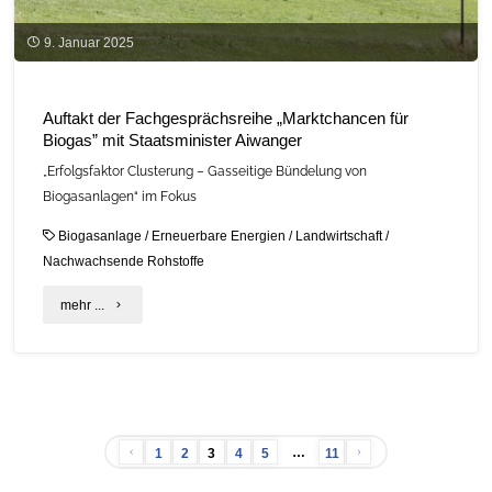
9. Januar 2025
Auftakt der Fachgesprächsreihe „Marktchancen für
Biogas” mit Staatsminister Aiwanger
„Erfolgsfaktor Clusterung – Gasseitige Bündelung von
Biogasanlagen“ im Fokus
Biogasanlage
/
Erneuerbare Energien
/
Landwirtschaft
/
Nachwachsende Rohstoffe
"Auftakt
mehr ...
der
Fachgesprächsreihe
„Marktchancen
…
1
2
3
4
5
11
für
Seitennummerierung