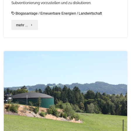
Subventionierung vorzustellen und zu diskutieren.
mit
Biogasanlage
/
Erneuerbare Energien
/
Landwirtschaft
StM
"Konferenz
mehr ...
Aiwanger"
Biogas
Intelligence+
–
Call
for
Papers"