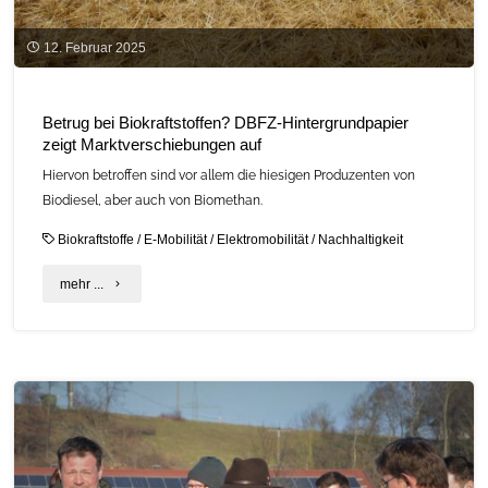
12. Februar 2025
Betrug bei Biokraftstoffen? DBFZ-Hintergrundpapier
zeigt Marktverschiebungen auf
Hiervon betroffen sind vor allem die hiesigen Produzenten von
Biodiesel, aber auch von Biomethan.
Biokraftstoffe
/
E-Mobilität
/
Elektromobilität
/
Nachhaltigkeit
"Betrug
mehr ...
bei
Biokraftstoffen?
DBFZ-
Hintergrundpapier
zeigt