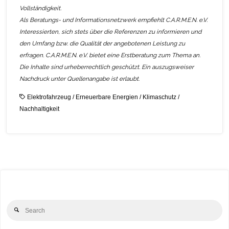
Vollständigkeit.
Als Beratungs- und Informationsnetzwerk empfiehlt C.A.R.M.E.N. e.V.
Interessierten, sich stets über die Referenzen zu informieren und
den Umfang bzw. die Qualität der angebotenen Leistung zu
erfragen. C.A.R.M.E.N. e.V. bietet eine Erstberatung zum Thema an.
Die Inhalte sind urheberrechtlich geschützt. Ein auszugsweiser
Nachdruck unter Quellenangabe ist erlaubt.
Elektrofahrzeug
/
Erneuerbare Energien
/
Klimaschutz
/
Nachhaltigkeit
Se
Search
for