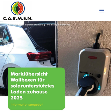
C.A.R.M.E.N.
e.V.