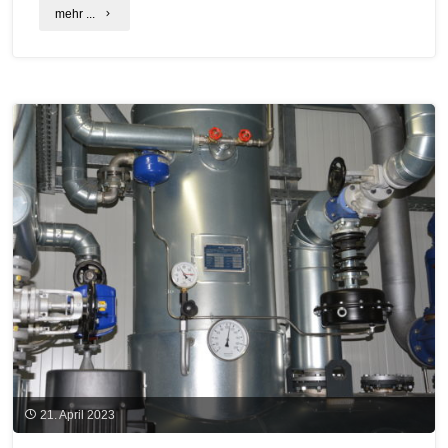
"BioWärme
mehr ...
Bayern:
Förderprogramm
für
Biomasseheizwerke
neu
aufgelegt"
21. April 2023