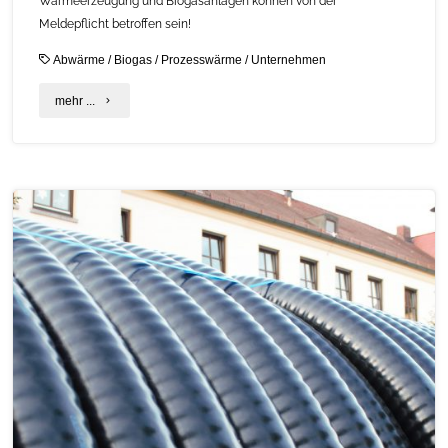
Wärmeerzeugung und Biogasanlagen können von der
Meldepflicht betroffen sein!
Abwärme
/
Biogas
/
Prozesswärme
/
Unternehmen
"Frist
mehr ...
zur
Meldung
bei
Plattform
für
Abwärme
läuft
ab
–