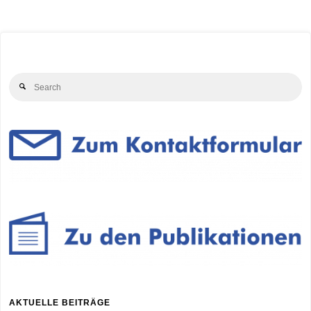
Nutzung
in
Bayern"
Se
Search
for
AKTUELLE BEITRÄGE