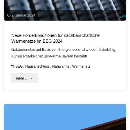
Bußgeld
droht!"
2. Januar 2024
Neue Förderkonditionen für nachbarschaftliche
Wärmenetze im BEG 2024
Gebäudenetze auf Basis von Energieholz sind wieder förderfähig.
Kumulierbarkeit mit BioWärme Bayern besteht!
BEG
/
Hausanschluss
/
Nahwärme
/
Wärmenetz
"Neue
mehr ...
Förderkonditionen
für
nachbarschaftliche
Wärmenetze
im