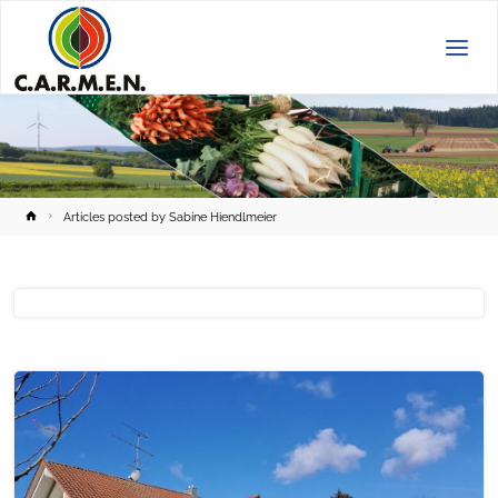
C.A.R.M.E.N.
e.V.
Home
Articles posted by Sabine Hiendlmeier