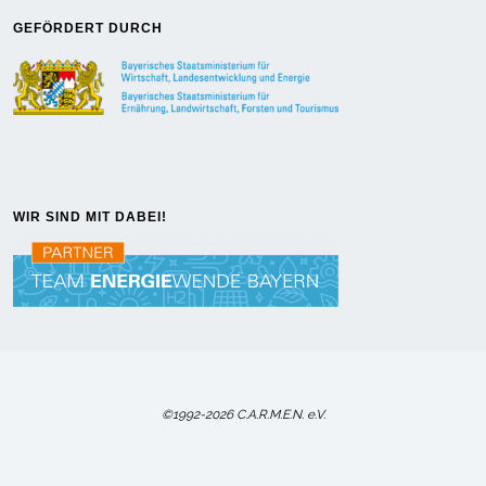
GEFÖRDERT DURCH
WIR SIND MIT DABEI!
©1992-2026 C.A.R.M.E.N. e.V.