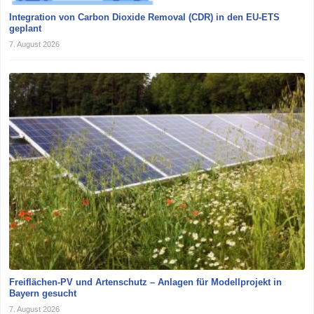
Integration von Carbon Dioxide Removal (CDR) in den EU-ETS
geplant
7. August 2026
Freiflächen-PV und Artenschutz – Anlagen für Modellprojekt in
Bayern gesucht
7. August 2026