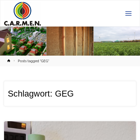
C.A.R.M.E.N.
e.V.
Home
Posts tagged "GEG"
Schlagwort:
GEG