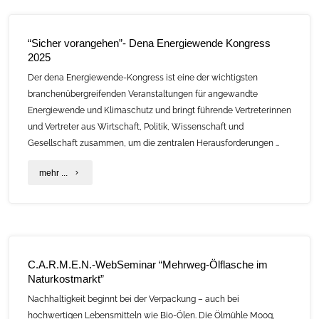
Abfallstoffen
in
“Sicher vorangehen”- Dena Energiewende Kongress
2025
El
Der dena Energiewende-Kongress ist eine der wichtigsten
Salvador,
branchenübergreifenden Veranstaltungen für angewandte
Honduras
Energiewende und Klimaschutz und bringt führende Vertreterinnen
und Vertreter aus Wirtschaft, Politik, Wissenschaft und
und
Gesellschaft zusammen, um die zentralen Herausforderungen …
Guatemala"
"“Sicher
mehr ...
vorangehen”-
Dena
Energiewende
C.A.R.M.E.N.-WebSeminar “Mehrweg-Ölflasche im
Kongress
Naturkostmarkt”
2025"
Nachhaltigkeit beginnt bei der Verpackung – auch bei
hochwertigen Lebensmitteln wie Bio-Ölen. Die Ölmühle Moog,