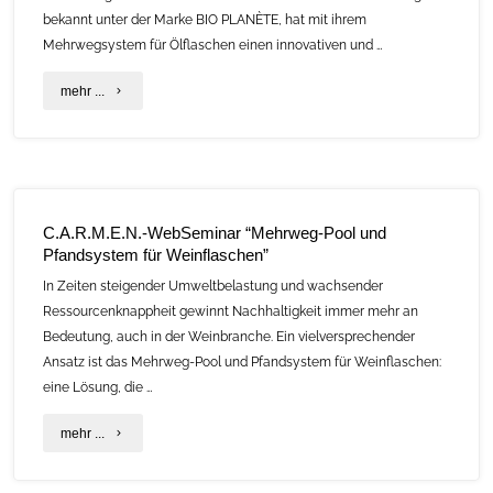
bekannt unter der Marke BIO PLANÈTE, hat mit ihrem
Mehrwegsystem für Ölflaschen einen innovativen und …
"C.A.R.M.E.N.-
mehr ...
WebSeminar
“Mehrweg-
Ölflasche
C.A.R.M.E.N.-WebSeminar “Mehrweg-Pool und
im
Pfandsystem für Weinflaschen”
Naturkostmarkt”"
In Zeiten steigender Umweltbelastung und wachsender
Ressourcenknappheit gewinnt Nachhaltigkeit immer mehr an
Bedeutung, auch in der Weinbranche. Ein vielversprechender
Ansatz ist das Mehrweg-Pool und Pfandsystem für Weinflaschen:
eine Lösung, die …
"C.A.R.M.E.N.-
mehr ...
WebSeminar