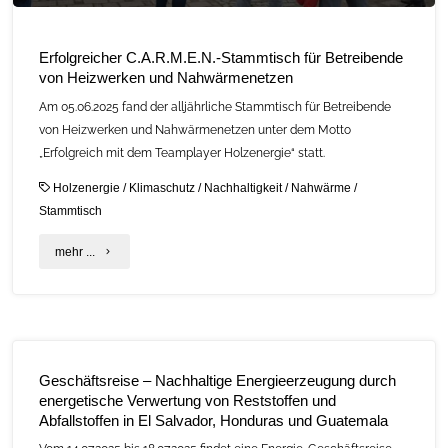
Erfolgreicher C.A.R.M.E.N.-Stammtisch für Betreibende
von Heizwerken und Nahwärmenetzen
Am 05.06.2025 fand der alljährliche Stammtisch für Betreibende
von Heizwerken und Nahwärmenetzen unter dem Motto
„Erfolgreich mit dem Teamplayer Holzenergie“ statt.
Holzenergie
/
Klimaschutz
/
Nachhaltigkeit
/
Nahwärme
/
Stammtisch
"Erfolgreicher
mehr ...
C.A.R.M.E.N.-
Stammtisch
für
Geschäftsreise – Nachhaltige Energieerzeugung durch
Betreibende
energetische Verwertung von Reststoffen und
Abfallstoffen in El Salvador, Honduras und Guatemala
von