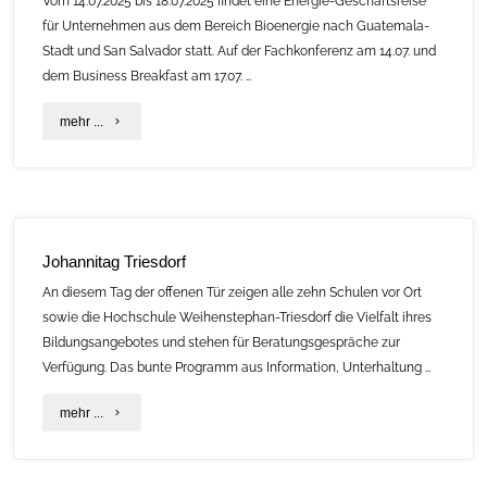
Vom 14.07.2025 bis 18.07.2025 findet eine Energie-Geschäftsreise
Heizwerken
für Unternehmen aus dem Bereich Bioenergie nach Guatemala-
Stadt und San Salvador statt. Auf der Fachkonferenz am 14.07. und
und
dem Business Breakfast am 17.07. …
Nahwärmenetzen"
"Geschäftsreise
mehr ...
–
Nachhaltige
Energieerzeugung
Johannitag Triesdorf
durch
An diesem Tag der offenen Tür zeigen alle zehn Schulen vor Ort
energetische
sowie die Hochschule Weihenstephan-Triesdorf die Vielfalt ihres
Bildungsangebotes und stehen für Beratungsgespräche zur
Verwertung
Verfügung. Das bunte Programm aus Information, Unterhaltung …
von
"Johannitag
mehr ...
Reststoffen
Triesdorf"
und