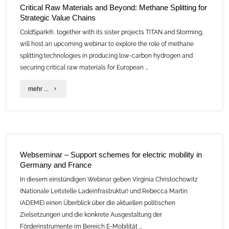
Critical Raw Materials and Beyond: Methane Splitting for
33.
Strategic Value Chains
C.A.R.M.E.N.-
ColdSpark®, together with its sister projects TITAN and Storming,
will host an upcoming webinar to explore the role of methane
Symposium!"
splitting technologies in producing low-carbon hydrogen and
securing critical raw materials for European …
"Critical
mehr ...
Raw
Materials
and
Webseminar – Support schemes for electric mobility in
Beyond:
Germany and France
Methane
In diesem einstündigen Webinar geben Virginia Christochowitz
(Nationale Leitstelle Ladeinfrastruktur) und Rebecca Martin
Splitting
(ADEME) einen Überblick über die aktuellen politischen
for
Zielsetzungen und die konkrete Ausgestaltung der
Förderinstrumente im Bereich E-Mobilität …