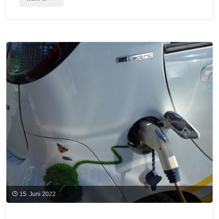
Kinderwoche:
Mit
einer
Zitrone
Strom
erzeugen
–
wie
soll
das
denn
15. Juni 2022
funktionieren?"