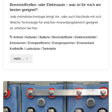
Brennstoffzellen- oder Elektroauto – was ist für mich am
besten geeignet?
Jede Antriebstechnologie bringt Vor- oder auch Nachteile mit sich.
Welche Technologie für welchen Anwendungsbereich geeignet
ist, erfahren Sie hier.
Antrieb
/
Aufladen
/
Batterie
/
Brennstoffzelle
/
Elektromobilität
/
Emissionen
/
Energieeffizienz
/
Energiespeicher
/
Erneuerbare
Kraftstoffe
/
Ladesäule
/
Tankstelle
"Brennstoffzellen-
mehr ...
oder
Elektroauto
–
was
ist
für