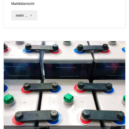
Marktübersicht
"Batteriespeicher
mehr ...
in
Bayern
auf
dem
Vormarsch"