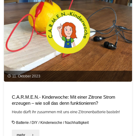
11. Oktober 2023
C.A.R.M.E.N.- Kinderwoche: Mit einer Zitrone Strom
erzeugen – wie soll das denn funktionieren?
Heute dürft ihr zusammen mit uns eine Zitronenbatterie basteln!
Batterie
/
DIY
/
Kinderwoche
/
Nachhaltigkeit
"C.A.R.M.E.N.-
mehr ...