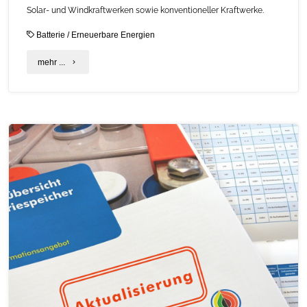
Solar- und Windkraftwerken sowie konventioneller Kraftwerke.
Batterie
/
Erneuerbare Energien
"Studie
mehr ...
des
Fraunhofer
ISE:
Stromerzeugung
mittels
Erneuerbaren
Energien
wird
immer
günstiger"