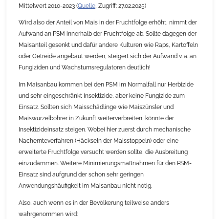
Mittelwert 2010-2023 (
Quelle
, Zugriff: 27.02.2025)
Wird also der Anteil von Mais in der Fruchtfolge erhöht, nimmt der
Aufwand an PSM innerhalb der Fruchtfolge ab. Sollte dagegen der
Maisanteil gesenkt und dafür andere Kulturen wie Raps, Kartoffeln
oder Getreide angebaut werden, steigert sich der Aufwand v. a. an
Fungiziden und Wachstumsregulatoren deutlich!
Im Maisanbau kommen bei den PSM im Normalfall nur Herbizide
und sehr eingeschränkt Insektizide, aber keine Fungizide zum
Einsatz. Sollten sich Maisschädlinge wie Maiszünsler und
Maiswurzelbohrer in Zukunft weiterverbreiten, könnte der
Insektizideinsatz steigen. Wobei hier zuerst durch mechanische
Nachernteverfahren (Häckseln der Maisstoppeln) oder eine
erweiterte Fruchtfolge versucht werden sollte, die Ausbreitung
einzudämmen. Weitere Minimierungsmaßnahmen für den PSM-
Einsatz sind aufgrund der schon sehr geringen
Anwendungshäufigkeit im Maisanbau nicht nötig.
Also, auch wenn es in der Bevölkerung teilweise anders
wahrgenommen wird: