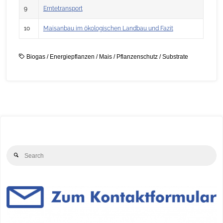
9
Erntetransport
10
Maisanbau im ökologischen Landbau und Fazit
Biogas
/
Energiepflanzen
/
Mais
/
Pflanzenschutz
/
Substrate
Se
Search
for