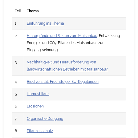
Teil
Thema
1
Einführung ins Thema
2
Hintergründe und Fakten zum Maisanbau
: Entwicklung,
Energie- und CO
-Bilanz des Maisanbaus zur
2
Biogasgewinnung
3
Nachhaltigkeit und Herausforderung von
landwirtschaftlichen Betrieben mit Maisanbau?
4
Biodiversität, Fruchtfolge, EU-Regelungen
5
Humusbilanz
6
Erosionen
7
Organische Düngung
8
Pflanzenschutz