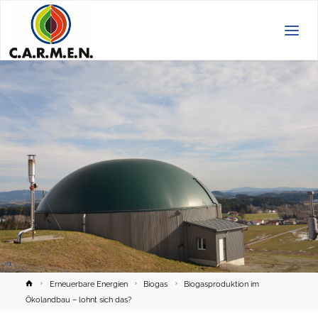
C.A.R.M.E.N.
e.V.
Home
Erneuerbare Energien
Biogas
Biogasproduktion im
Ökolandbau – lohnt sich das?