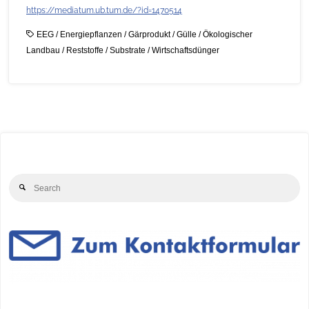
https://mediatum.ub.tum.de/?id=1470514
EEG
/
Energiepflanzen
/
Gärprodukt
/
Gülle
/
Ökologischer
Landbau
/
Reststoffe
/
Substrate
/
Wirtschaftsdünger
Se
Search
for