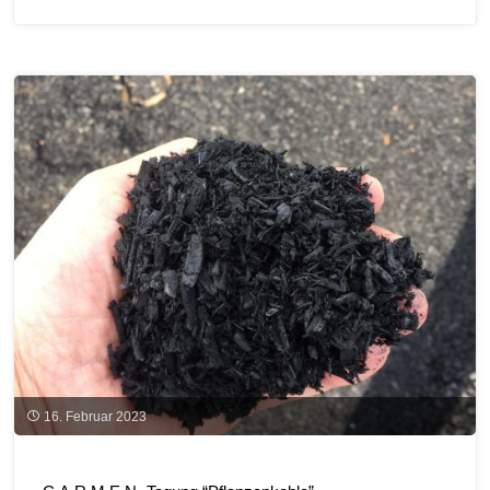
e.V.
nimmt
am
Girls’Day
2023
teil"
16. Februar 2023