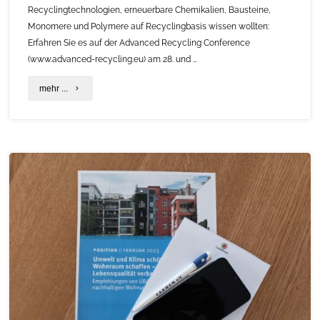
durch
Recyclingtechnologien, erneuerbare Chemikalien, Bausteine,
Monomere und Polymere auf Recyclingbasis wissen wollten:
Planung,
Erfahren Sie es auf der Advanced Recycling Conference
Rohstoffe
(www.advanced-recycling.eu) am 28. und …
und
"Advanced
mehr ...
Energie!"
Recycling
Conference
2023"