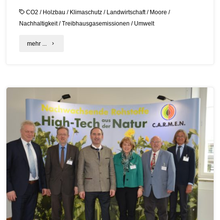
CO2
/
Holzbau
/
Klimaschutz
/
Landwirtschaft
/
Moore
/
Nachhaltigkeit
/
Treibhausgasemissionen
/
Umwelt
"Erstes
mehr ...
Treffen
in
Brüssel
zur
Zertifizierung
von
CO2-
Entnahmen"