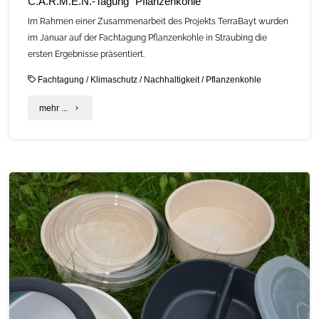
C.A.R.M.E.N.-Tagung “Pflanzenkohle”
Im Rahmen einer Zusammenarbeit des Projekts TerraBayt wurden
im Januar auf der Fachtagung Pflanzenkohle in Straubing die
ersten Ergebnisse präsentiert.
Fachtagung
/
Klimaschutz
/
Nachhaltigkeit
/
Pflanzenkohle
"C.A.R.M.E.N.-
mehr ...
Tagung
“Pflanzenkohle”"