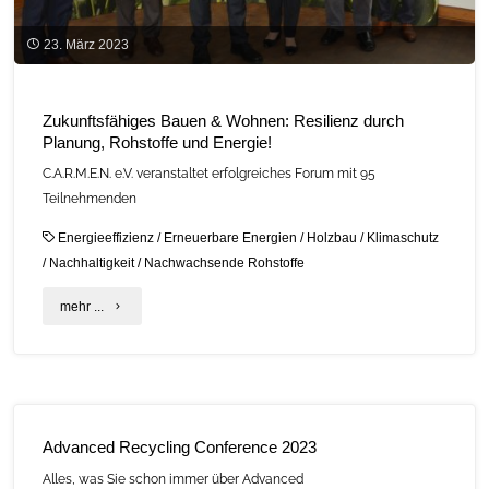
23. März 2023
Zukunftsfähiges Bauen & Wohnen: Resilienz durch
Planung, Rohstoffe und Energie!
C.A.R.M.E.N. e.V. veranstaltet erfolgreiches Forum mit 95
Teilnehmenden
Energieeffizienz
/
Erneuerbare Energien
/
Holzbau
/
Klimaschutz
/
Nachhaltigkeit
/
Nachwachsende Rohstoffe
"Zukunftsfähiges
mehr ...
Bauen
&
Wohnen:
Advanced Recycling Conference 2023
Resilienz
Alles, was Sie schon immer über Advanced