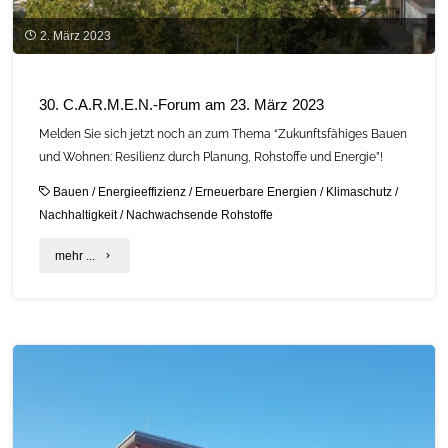
Strategie
2. März 2023
zu
Best
30. C.A.R.M.E.N.-Forum am 23. März 2023
Practice“"
Melden Sie sich jetzt noch an zum Thema “Zukunftsfähiges Bauen
und Wohnen: Resilienz durch Planung, Rohstoffe und Energie”!
Bauen
/
Energieeffizienz
/
Erneuerbare Energien
/
Klimaschutz
/
Nachhaltigkeit
/
Nachwachsende Rohstoffe
"30.
mehr ...
C.A.R.M.E.N.-
Forum
am
23.
März