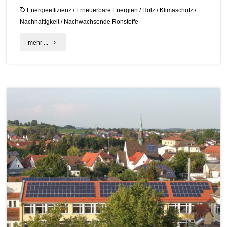
Energieeffizienz
/
Erneuerbare Energien
/
Holz
/
Klimaschutz
/
Nachhaltigkeit
/
Nachwachsende Rohstoffe
"31.
mehr ...
C.A.R.M.E.N.-
Symposium
mit
dem
Titel:
„Energie-
und
Ressourcenwende:
von
der