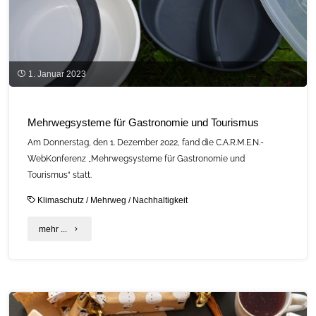
1. Januar 2023
Mehrwegsysteme für Gastronomie und Tourismus
Am Donnerstag, den 1. Dezember 2022, fand die C.A.R.M.E.N.-
WebKonferenz „Mehrwegsysteme für Gastronomie und
Tourismus“ statt.
Klimaschutz
/
Mehrweg
/
Nachhaltigkeit
"Mehrwegsysteme
mehr ...
für
Gastronomie
und