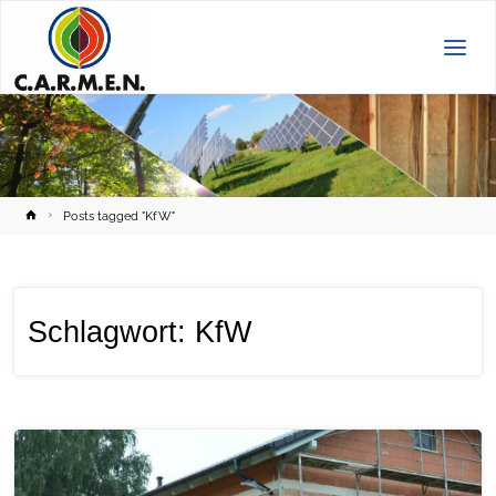
C.A.R.M.E.N.
e.V.
Home
Posts tagged "KfW"
Schlagwort:
KfW