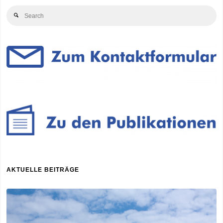
Se
Search
for
AKTUELLE BEITRÄGE