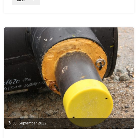
für
klimafreundliche
Neubauten
ab
März
2023"
30. September 2022