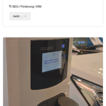
BEG
/
Förderung
/
KfW
"KfW-
mehr ...
Förderung
für
effiziente
Gebäude
gestoppt"