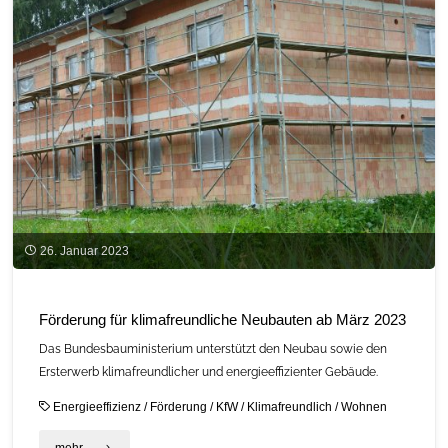
26. Januar 2023
Förderung für klimafreundliche Neubauten ab März 2023
Das Bundesbauministerium unterstützt den Neubau sowie den
Ersterwerb klimafreundlicher und energieeffizienter Gebäude.
Energieeffizienz
/
Förderung
/
KfW
/
Klimafreundlich
/
Wohnen
"Förderung
mehr ...