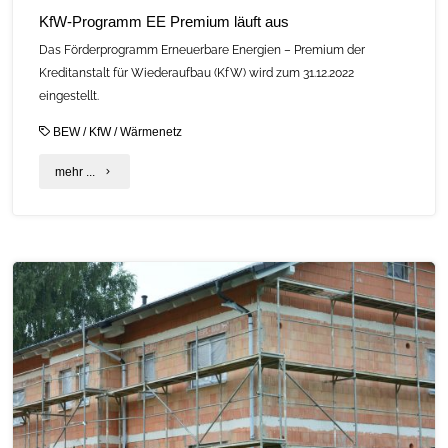
KfW-Programm EE Premium läuft aus
Das Förderprogramm Erneuerbare Energien – Premium der
Kreditanstalt für Wiederaufbau (KfW) wird zum 31.12.2022
eingestellt.
BEW
/
KfW
/
Wärmenetz
"KfW-
mehr ...
Programm
EE
Premium
läuft
aus"