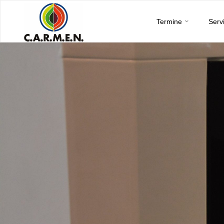
C.A.R.M.E.N.
Skip
e.V.
Termine
Serv
to
content