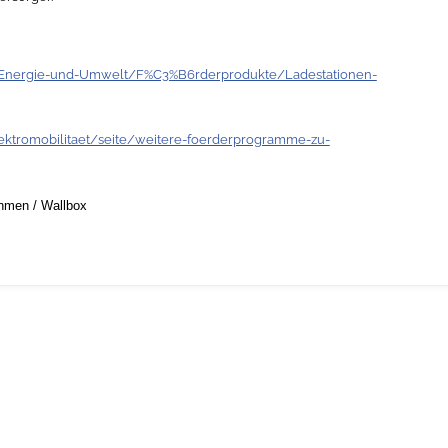
/Energie-und-Umwelt/F%C3%B6rderprodukte/Ladestationen-
ektromobilitaet/seite/weitere-foerderprogramme-zu-
ehmen
/
Wallbox