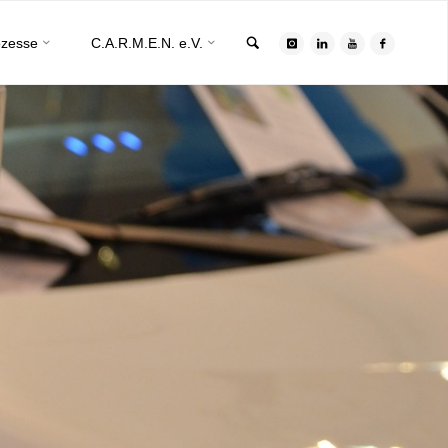
Search
ozesse
C.A.R.M.E.N. e.V.