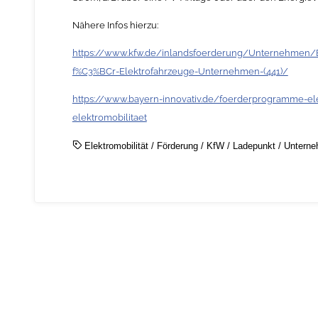
Nähere Infos hierzu:
https://www.kfw.de/inlandsfoerderung/Unternehmen
f%C3%BCr-Elektrofahrzeuge-Unternehmen-(441)/
https://www.bayern-innovativ.de/foerderprogramme-el
elektromobilitaet
Elektromobilität
/
Förderung
/
KfW
/
Ladepunkt
/
Untern