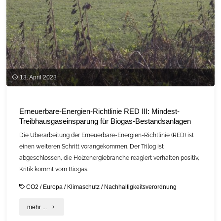
auf
dem
Weg"
13. April 2023
Erneuerbare-Energien-Richtlinie RED III: Mindest-
Treibhausgaseinsparung für Biogas-Bestandsanlagen
Die Überarbeitung der Erneuerbare-Energien-Richtlinie (RED) ist
einen weiteren Schritt vorangekommen. Der Trilog ist
abgeschlossen, die Holzenergiebranche reagiert verhalten positiv,
Kritik kommt vom Biogas.
CO2
/
Europa
/
Klimaschutz
/
Nachhaltigkeitsverordnung
"Erneuerbare-
mehr ...