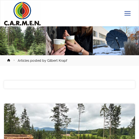
C.A.R.M.E.N.
e.V.
Home
Articles posted by Gilbert Krapf