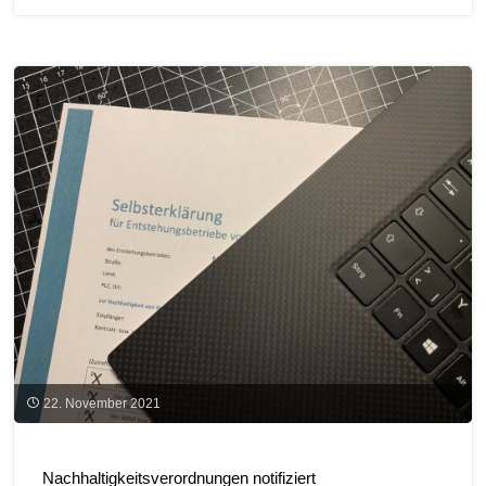
Energien-
Richtlinie
RED
III:
Mindest-
Treibhausgaseinsparung
für
Biogas-
Bestandsanlagen"
22. November 2021
Nachhaltigkeitsverordnungen notifiziert