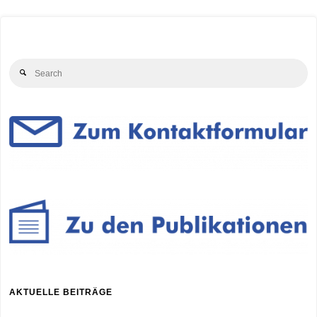
und
Treibhausgasminderung"
Se
Search
for
AKTUELLE BEITRÄGE