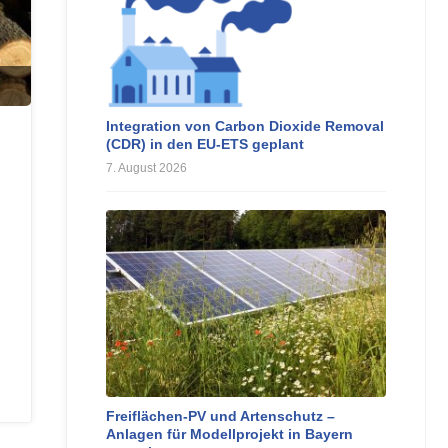
Integration von Carbon Dioxide Removal
(CDR) in den EU-ETS geplant
7. August 2026
Freiflächen-PV und Artenschutz –
Anlagen für Modellprojekt in Bayern