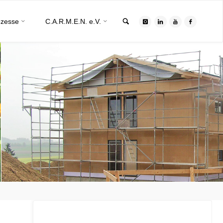
Search
ozesse
C.A.R.M.E.N. e.V.