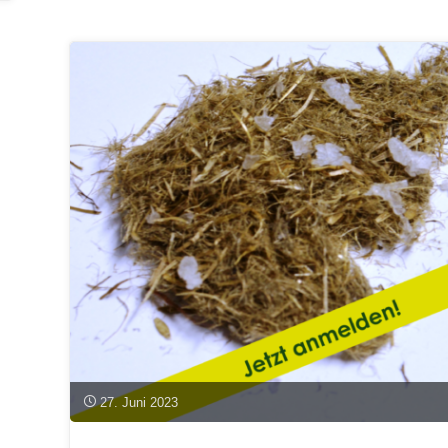
soll
zur
Klimaneutralität
beitragen"
27. Juni 2023