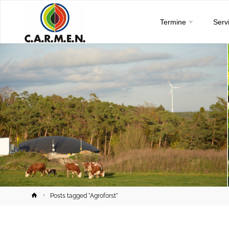
C.A.R.M.E.N.
Skip
e.V.
Termine
Serv
to
content
Home
Posts tagged "Agroforst"