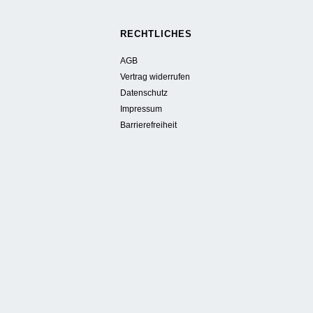
Energie,
Produkte,
RECHTLICHES
Boden:
AGB
Vertrag widerrufen
Thema
Datenschutz
Impressum
beim
Barrierefreiheit
31.
C.A.R.M.E.N.-
Symposium"