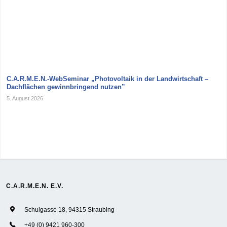
C.A.R.M.E.N.-WebSeminar „Photovoltaik in der Landwirtschaft –
Dachflächen gewinnbringend nutzen”
5. August 2026
C.A.R.M.E.N. E.V.
Schulgasse 18, 94315 Straubing
+49 (0) 9421 960-300