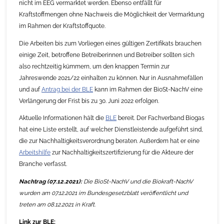
nicht im EEG vermarktet werden. Ebenso entfällt für
Kraftstoffmengen ohne Nachweis die Möglichkeit der Vermarktung
im Rahmen der Kraftstoffquote.
Die Arbeiten bis zum Vorliegen eines gültigen Zertifikats brauchen
einige Zeit, betroffene Betreiberinnen und Betreiber sollten sich
also rechtzeitig kümmern, um den knappen Termin zur
Jahreswende 2021/22 einhalten zu können. Nur in Ausnahmefällen
und auf
Antrag bei der BLE
kann im Rahmen der BioSt-NachV eine
Verlängerung der Frist bis zu 30. Juni 2022 erfolgen.
Aktuelle Informationen hält die
BLE
bereit. Der Fachverband Biogas
hat eine Liste erstellt, auf welcher Dienstleistende aufgeführt sind,
die zur Nachhaltigkeitsverordnung beraten. Außerdem hat er eine
Arbeitshilfe
zur Nachhaltigkeitszertifizierung für die Akteure der
Branche verfasst.
Nachtrag (07.12.2021):
Die BioSt-NachV und die Biokraft-NachV
wurden am 07.12.2021 im Bundesgesetzblatt veröffentlicht und
treten am 08.12.2021 in Kraft.
Link zur BLE: