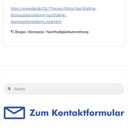
https://www.ble.de/DE/Themen/Klima/Nachhaltige-
Biomasseherstellung/nachhaltige-
biomasseherstellung_node.html
Biogas
/
Biomasse
/
Nachhaltigkeitsverordnung
Se
Search
for