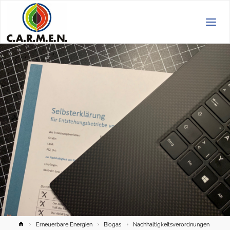
C.A.R.M.E.N.
e.V.
Home
Erneuerbare Energien
Biogas
Nachhaltigkeitsverordnungen