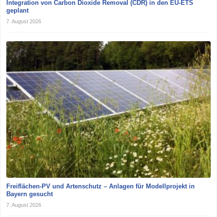
Integration von Carbon Dioxide Removal (CDR) in den EU-ETS
geplant
7. August 2026
Freiflächen-PV und Artenschutz – Anlagen für Modellprojekt in
Bayern gesucht
7. August 2026