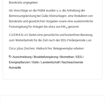
Bürokratie angegeben.
Als Vorschläge an die Politik wurden u. a. die Anhebung der
Bemessungsleistung bei Gülle-Kleinanlagen, eine Reduktion von
Bürokratie und gesetzlichen Vorgaben sowie eine auskömmliche
Festvergütung für Anlagen bis etwa 200 kW
genannt.
el
C.A.R.M.E.N. e.V. bietet eine persönliche und kostenfreie Beratung
zum Weiterbetrieb für die Zeit nach der EEG-Förderperiode 1 an.
Circa 3.600 Zeichen, Abdruck frei, Belegexemplar erbeten.
Ausschreibung
/
Bioabfallvergärung
/
Biomethan
/
EEG
/
Energiepflanzen
/
Gülle
/
Landwirtschaft
/
Nachwachsende
Rohstoffe