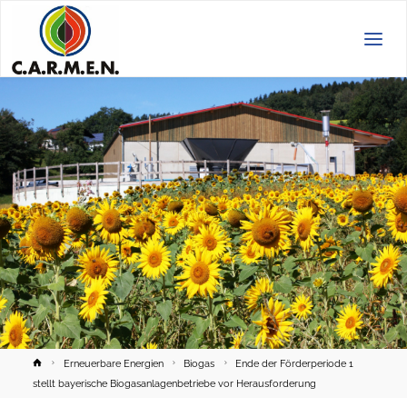
C.A.R.M.E.N.
e.V.
Home
Erneuerbare Energien
Biogas
Ende der Förderperiode 1
stellt bayerische Biogasanlagenbetriebe vor Herausforderung