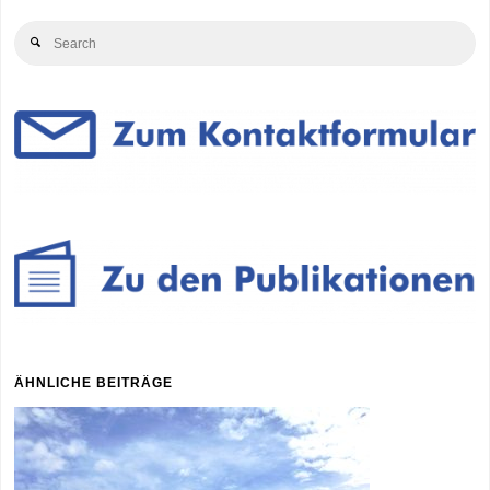
Se
Search
for
ÄHNLICHE BEITRÄGE