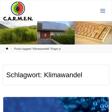
C.A.R.M.E.N.
e.V.
Home
Posts tagged "Klimawandel"
(Page 3)
Schlagwort:
Klimawandel