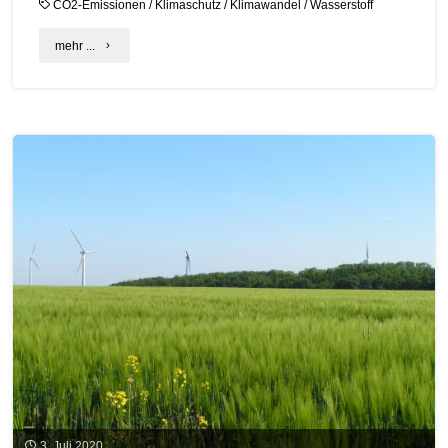
CO2-Emissionen
/
Klimaschutz
/
Klimawandel
/
Wasserstoff
"Eine
mehr ...
Woche
lang
im
Fokus:
Multitalent
Wasserstoff"
3. Juli 2020