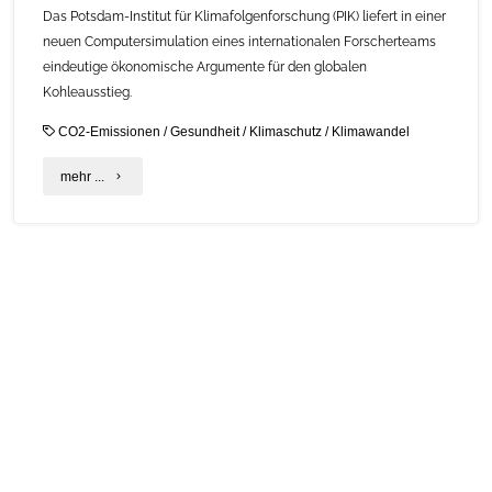
Das Potsdam-Institut für Klimafolgenforschung (PIK) liefert in einer
neuen Computersimulation eines internationalen Forscherteams
eindeutige ökonomische Argumente für den globalen
Kohleausstieg.
CO2-Emissionen
/
Gesundheit
/
Klimaschutz
/
Klimawandel
"Nutzen
mehr ...
überwiegen
Kosten
beim
globalen
Kohleausstieg"