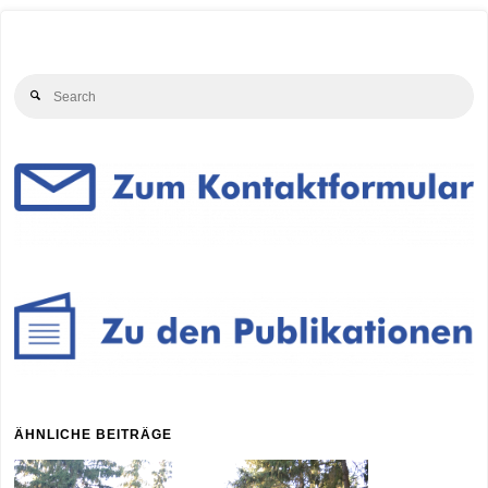
Se
Search
for
ÄHNLICHE BEITRÄGE