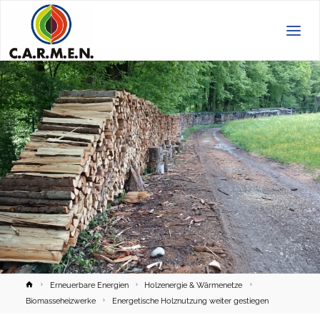
C.A.R.M.E.N.
e.V.
Home
Erneuerbare Energien
Holzenergie & Wärmenetze
Biomasseheizwerke
Energetische Holznutzung weiter gestiegen