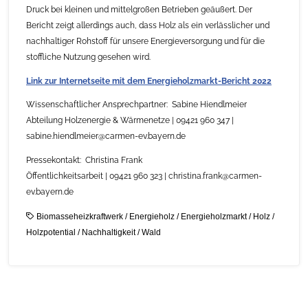
Druck bei kleinen und mittelgroßen Betrieben geäußert. Der
Bericht zeigt allerdings auch, dass Holz als ein verlässlicher und
nachhaltiger Rohstoff für unsere Energieversorgung und für die
stoffliche Nutzung gesehen wird.
Link zur Internetseite mit dem Energieholzmarkt-Bericht 2022
Wissenschaftlicher Ansprechpartner: Sabine Hiendlmeier
Abteilung Holzenergie & Wärmenetze | 09421 960 347 |
sabine.hiendlmeier@carmen-ev.bayern.de
Pressekontakt: Christina Frank
Öffentlichkeitsarbeit | 09421 960 323 | christina.frank@carmen-
ev.bayern.de
Biomasseheizkraftwerk
/
Energieholz
/
Energieholzmarkt
/
Holz
/
Holzpotential
/
Nachhaltigkeit
/
Wald