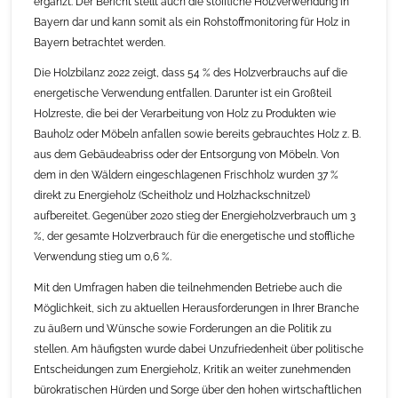
ergänzt. Der Bericht stellt auch die stoffliche Holzverwendung in
Bayern dar und kann somit als ein Rohstoffmonitoring für Holz in
Bayern betrachtet werden.
Die Holzbilanz 2022 zeigt, dass 54 % des Holzverbrauchs auf die
energetische Verwendung entfallen. Darunter ist ein Großteil
Holzreste, die bei der Verarbeitung von Holz zu Produkten wie
Bauholz oder Möbeln anfallen sowie bereits gebrauchtes Holz z. B.
aus dem Gebäudeabriss oder der Entsorgung von Möbeln. Von
dem in den Wäldern eingeschlagenen Frischholz wurden 37 %
direkt zu Energieholz (Scheitholz und Holzhackschnitzel)
aufbereitet. Gegenüber 2020 stieg der Energieholzverbrauch um 3
%, der gesamte Holzverbrauch für die energetische und stoffliche
Verwendung stieg um 0,6 %.
Mit den Umfragen haben die teilnehmenden Betriebe auch die
Möglichkeit, sich zu aktuellen Herausforderungen in Ihrer Branche
zu äußern und Wünsche sowie Forderungen an die Politik zu
stellen. Am häufigsten wurde dabei Unzufriedenheit über politische
Entscheidungen zum Energieholz, Kritik an weiter zunehmenden
bürokratischen Hürden und Sorge über den hohen wirtschaftlichen