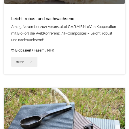
Leicht, robust und nachwachsend
Am 25. November 2021 veranstaltet C.A.R.M.E.N. e.V. in Kooperation
mit BioFoN die WebKonferenz „NF-Composites – Leicht, robust
und nachwachsend“.
Biobasiert
/
Fasern
/
NFK
"Leicht,
mehr ...
robust
und
nachwachsend"