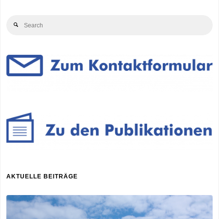
Se
Search
for
AKTUELLE BEITRÄGE