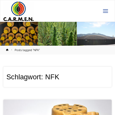
C.A.R.M.E.N.
e.V.
Home
Posts tagged "NFK"
Schlagwort:
NFK