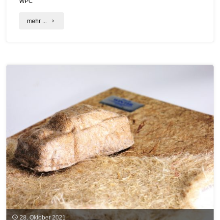
WPC
"C.A.R.M.E.N.-
mehr ...
WebSeminar
gibt
Überblick
zu
Biowerkstoffen"
28. Oktober 2021