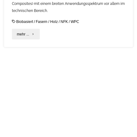
Composites) mit einem breiten Anwendungsspektrum vor allem im
technischen Bereich.
Biobasiert
/
Fasern
/
Holz
/
NFK
/
WPC
"Biokomposite
mehr ...
–
Was
sind
NFK
und
WPC?"