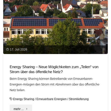
12.
August
2026
gilt
–
und
17. Juli 2026
was
das
Energy Sharing – Neue Möglichkeiten zum „Teilen“ von
Strom über das öffentliche Netz?
für
Beim Energy Sharing können Betreibende von Erneuerbaren-
biobasierte
Energien-Anlagen den Strom mit Abnehmern über das öffentliche
Verpackungen
Netz teilen.
bedeutet"
Energy Sharing
/
Erneuerbare Energien
/
Stromlieferung
"Energy
mehr ...