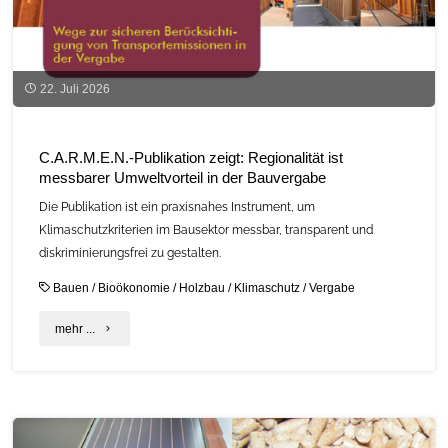
22. Juli 2026
C.A.R.M.E.N.-Publikation zeigt: Regionalität ist
messbarer Umweltvorteil in der Bauvergabe
Die Publikation ist ein praxisnahes Instrument, um
Klimaschutzkriterien im Bausektor messbar, transparent und
diskriminierungsfrei zu gestalten.
Bauen
/
Bioökonomie
/
Holzbau
/
Klimaschutz
/
Vergabe
"C.A.R.M.E.N.-
mehr ...
Publikation
zeigt:
Regionalität