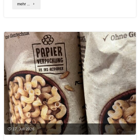
"Baustellenbesichtigung
mehr ...
„Holz
und
Lehm
verbindet:
Neubau
Weißensee
Campus“
am
29.
Juli
in
17. Juli 2026
München"