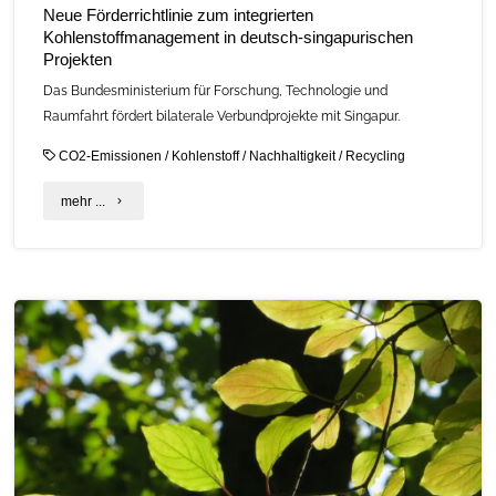
Neue Förderrichtlinie zum integrierten
Kohlenstoffmanagement in deutsch‑singapurischen
Projekten
Das Bundesministerium für Forschung, Technologie und
Raumfahrt fördert bilaterale Verbundprojekte mit Singapur.
CO2-Emissionen
/
Kohlenstoff
/
Nachhaltigkeit
/
Recycling
"Neue
mehr ...
Förderrichtlinie
zum
integrierten
Kohlenstoffmanagement
in
deutsch‑singapurischen
Projekten"