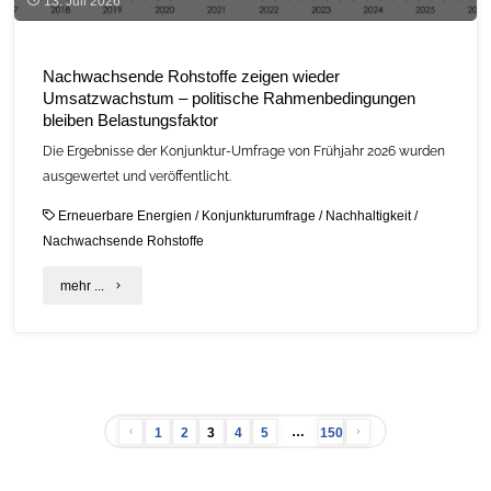
13. Juli 2026
Nachwachsende Rohstoffe zeigen wieder
Umsatzwachstum – politische Rahmenbedingungen
bleiben Belastungsfaktor
Die Ergebnisse der Konjunktur-Umfrage von Frühjahr 2026 wurden
ausgewertet und veröffentlicht.
Erneuerbare Energien
/
Konjunkturumfrage
/
Nachhaltigkeit
/
Nachwachsende Rohstoffe
"Nachwachsende
mehr ...
Rohstoffe
zeigen
wieder
…
1
2
3
4
5
150
Umsatzwachstum
Seitennummerierung
–