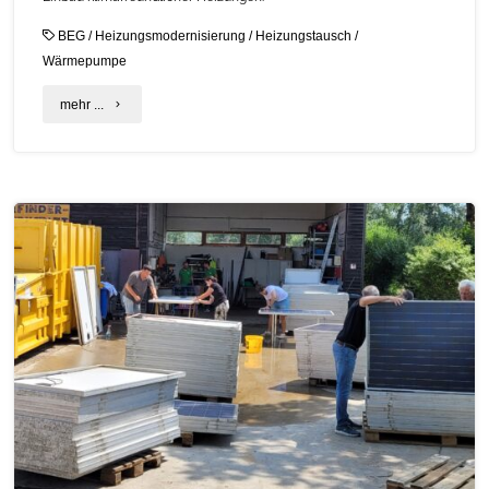
BEG
/
Heizungsmodernisierung
/
Heizungstausch
/
Wärmepumpe
"Angepasste
mehr ...
Förderkonditionen
für
den
Heizungstausch
im
BEG
2026"