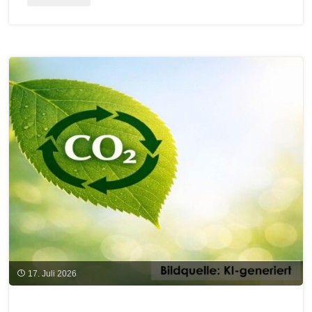
Sharing
–
Neue
Möglichkeiten
zum
„Teilen“
von
Strom
über
das
öffentliche
17. Juli 2026
Netz?"