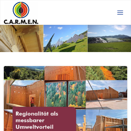
C.A.R.M.E.N.
e.V.