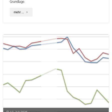
Grundlage.
"Mustervertrag
mehr ...
für
Wärmenetze:
Kommunen
und
Versorger
stärken"