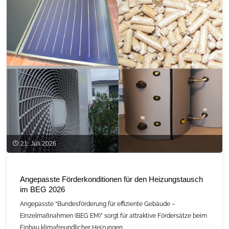
ist
messbarer
Umweltvorteil
in
der
Bauvergabe"
21. Juli 2026
Angepasste Förderkonditionen für den Heizungstausch
im BEG 2026
Angepasste “Bundesförderung für effiziente Gebäude –
Einzelmaßnahmen (BEG EM)” sorgt für attraktive Fördersätze beim
Einbau klimafreundlicher Heizungen.