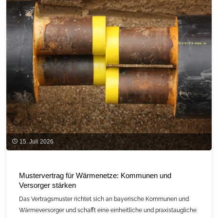
–
Zukunft
für
Wald,
Bau
und
Bioökonomie”"
15. Juli 2026
Mustervertrag für Wärmenetze: Kommunen und
Versorger stärken
Das Vertragsmuster richtet sich an bayerische Kommunen und
Wärmeversorger und schafft eine einheitliche und praxistaugliche