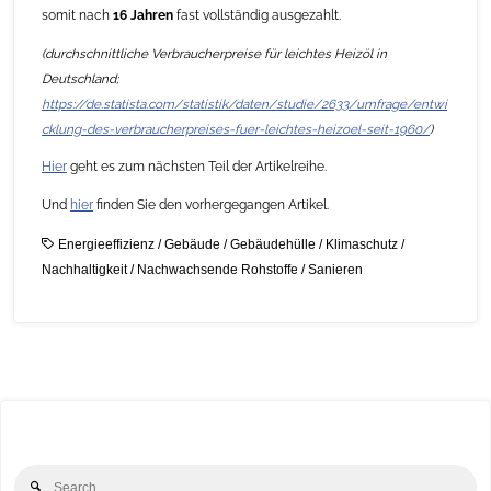
somit nach
16 Jahren
fast vollständig ausgezahlt.
(durchschnittliche Verbraucherpreise für leichtes Heizöl in
Deutschland;
https://de.statista.com/statistik/daten/studie/2633/umfrage/entwi
cklung-des-verbraucherpreises-fuer-leichtes-heizoel-seit-1960/
)
Hier
geht es zum nächsten Teil der Artikelreihe.
Und
hier
finden Sie den vorhergegangen Artikel.
Energieeffizienz
/
Gebäude
/
Gebäudehülle
/
Klimaschutz
/
Nachhaltigkeit
/
Nachwachsende Rohstoffe
/
Sanieren
Se
Search