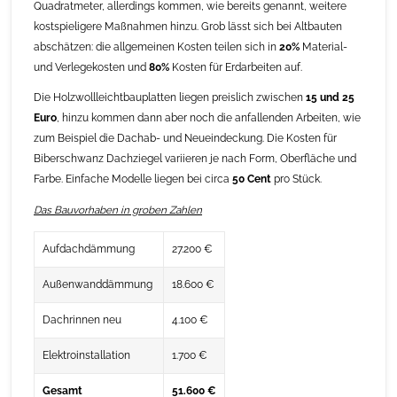
Quadratmeter, allerdings kommen, wie bereits genannt, weitere
kostspieligere Maßnahmen hinzu. Grob lässt sich bei Altbauten
abschätzen: die allgemeinen Kosten teilen sich in
20%
Material-
und Verlegekosten und
80%
Kosten für Erdarbeiten auf.
Die Holzwollleichtbauplatten liegen preislich zwischen
15 und 25
Euro
, hinzu kommen dann aber noch die anfallenden Arbeiten, wie
zum Beispiel die Dachab- und Neueindeckung. Die Kosten für
Biberschwanz Dachziegel variieren je nach Form, Oberfläche und
Farbe. Einfache Modelle liegen bei circa
50 Cent
pro Stück.
Das Bauvorhaben in groben Zahlen
Aufdachdämmung
27.200 €
Außenwanddämmung
18.600 €
Dachrinnen neu
4.100 €
Elektroinstallation
1.700 €
Gesamt
51.600 €