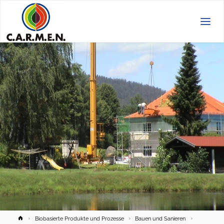
C.A.R.M.E.N.
e.V.
Home
Biobasierte Produkte und Prozesse
Bauen und Sanieren