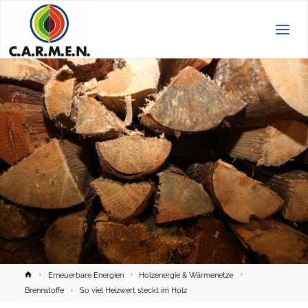
C.A.R.M.E.N.
e.V.
Home
Erneuerbare Energien
Holzenergie & Wärmenetze
Brennstoffe
So viel Heizwert steckt im Holz