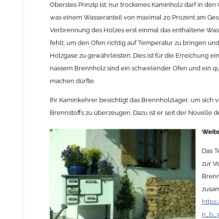
Oberstes Prinzip ist: nur trockenes Kaminholz darf in de
was einem Wasseranteil von maximal 20 Prozent am Gesa
Verbrennung des Holzes erst einmal das enthaltene Wass
fehlt, um den Ofen richtig auf Temperatur zu bringen u
Holzgase zu gewährleisten. Dies ist für die Erreichung
nassem Brennholz sind ein schwelender Ofen und ein q
machen dürfte.
Ihr Kaminkehrer besichtigt das Brennholzlager, um sich
Brennstoffs zu überzeugen. Dazu ist er seit der Novelle 
Weite
Das T
zur V
Brenn
zusam
https
n_b_