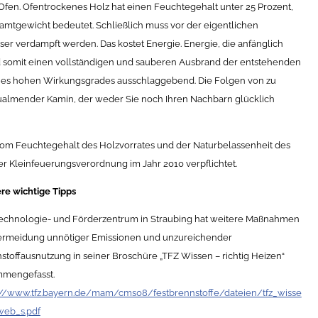
n Ofen. Ofentrockenes Holz hat einen Feuchtegehalt unter 25 Prozent,
mtgewicht bedeutet. Schließlich muss vor der eigentlichen
er verdampft werden. Das kostet Energie. Energie, die anfänglich
nd somit einen vollständigen und sauberen Ausbrand der entstehenden
 eines hohen Wirkungsgrades ausschlaggebend. Die Folgen von zu
ualmender Kamin, der weder Sie noch Ihren Nachbarn glücklich
 vom Feuchtegehalt des Holzvorrates und der Naturbelassenheit des
der Kleinfeuerungsverordnung im Jahr 2010 verpflichtet.
re wichtige Tipps
echnologie- und Förderzentrum in Straubing hat weitere Maßnahmen
ermeidung unnötiger Emissionen und unzureichender
stoffausnutzung in seiner Broschüre „TFZ Wissen – richtig Heizen“
mengefasst.
://www.tfz.bayern.de/mam/cms08/festbrennstoffe/dateien/tfz_wisse
web_s.pdf