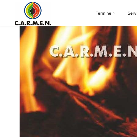
C.A.R.M.E.N.
Skip
e.V.
Termine
Serv
to
content