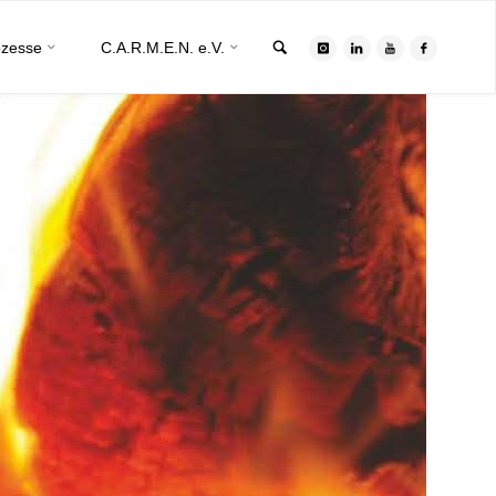
Search
ozesse
C.A.R.M.E.N. e.V.