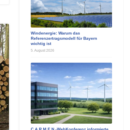
Windenergie: Warum das
Referenzertragsmodell für Bayern
wichtig ist
5. August 2026
C.A.R.M.E.N.-WebKonferenz informierte