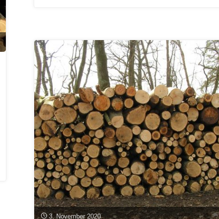
Keimling
bis
zum
Holzbau
–
Blick
über
den
Tellerrand"
3. November 2020