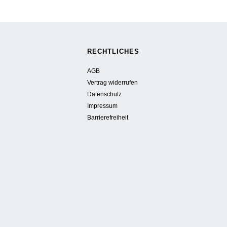
–
Energieholzmarktbericht
2018
RECHTLICHES
zeigt
AGB
Vertrag widerrufen
Potentiale
Datenschutz
Impressum
auf"
Barrierefreiheit