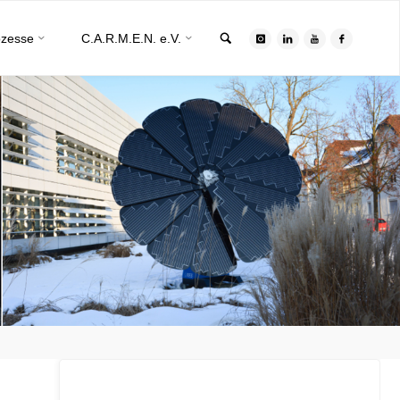
Search
ozesse
C.A.R.M.E.N. e.V.