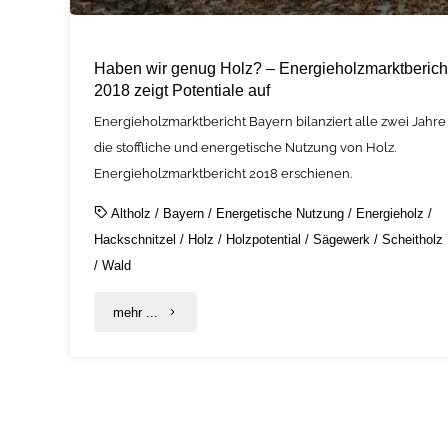
Haben wir genug Holz? – Energieholzmarktberich
2018 zeigt Potentiale auf
Energieholzmarktbericht Bayern bilanziert alle zwei Jahre
die stoffliche und energetische Nutzung von Holz.
Energieholzmarktbericht 2018 erschienen.
Altholz
/
Bayern
/
Energetische Nutzung
/
Energieholz
/
Hackschnitzel
/
Holz
/
Holzpotential
/
Sägewerk
/
Scheitholz
/
Wald
"Haben
mehr ...
wir
genug
Holz?