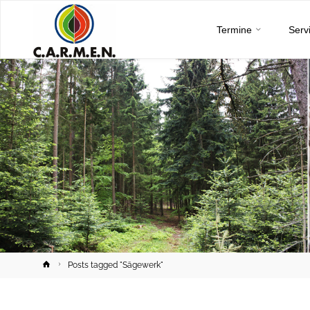
C.A.R.M.E.N.
Skip
e.V.
Termine
Serv
to
content
Home
Posts tagged "Sägewerk"