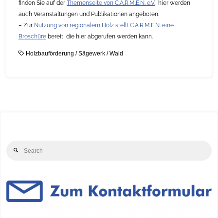
finden Sie auf der
Themenseite von C.A.R.M.E.N. e.V.
, hier werden
auch Veranstaltungen und Publikationen angeboten.
– Zur
Nutzung von regionalem Holz stellt C.A.R.M.E.N. eine
Broschüre
bereit, die hier abgerufen werden kann.
Holzbauförderung
/
Sägewerk
/
Wald
Se
Search
for