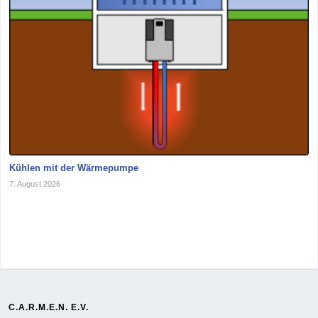
Kühlen mit der Wärmepumpe
7. August 2026
C.A.R.M.E.N. E.V.