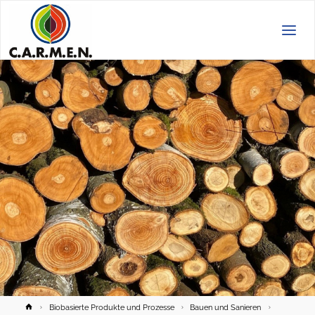
C.A.R.M.E.N.
e.V.
Home
Biobasierte Produkte und Prozesse
Bauen und Sanieren