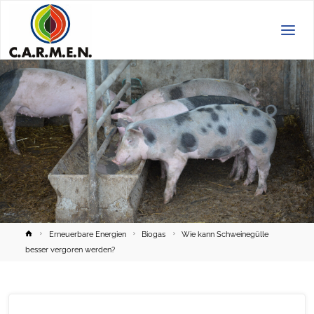
C.A.R.M.E.N.
e.V.
Home
Erneuerbare Energien
Biogas
Wie kann Schweinegülle
besser vergoren werden?