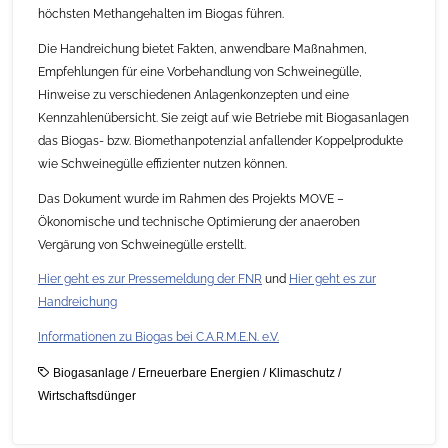
höchsten Methangehalten im Biogas führen.
Die Handreichung bietet Fakten, anwendbare Maßnahmen,
Empfehlungen für eine Vorbehandlung von Schweinegülle,
Hinweise zu verschiedenen Anlagenkonzepten und eine
Kennzahlenübersicht. Sie zeigt auf wie Betriebe mit Biogasanlagen
das Biogas- bzw. Biomethanpotenzial anfallender Koppelprodukte
wie Schweinegülle effizienter nutzen können.
Das Dokument wurde im Rahmen des Projekts MOVE –
Ökonomische und technische Optimierung der anaeroben
Vergärung von Schweinegülle erstellt.
Hier geht es zur Pressemeldung der FNR
und
Hier geht es zur
Handreichung
Informationen zu Biogas bei C.A.R.M.E.N. e.V.
Biogasanlage
/
Erneuerbare Energien
/
Klimaschutz
/
Wirtschaftsdünger