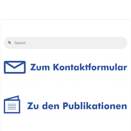
Se
Search
for