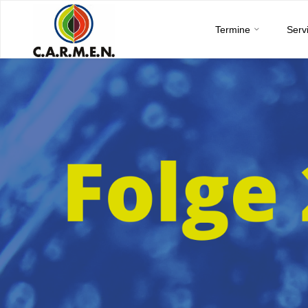
C.A.R.M.E.N.
Skip
e.V.
Termine
Serv
to
content