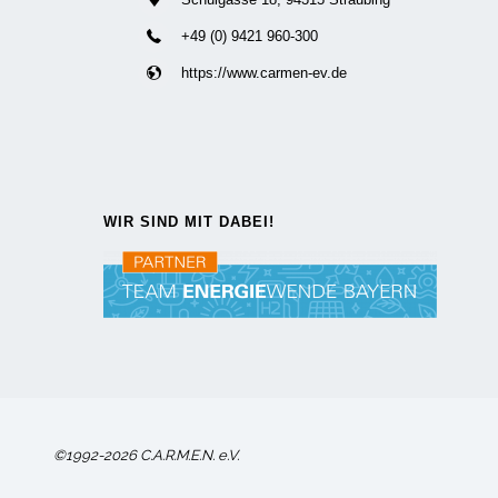
+49 (0) 9421 960-300
https://www.carmen-ev.de
WIR SIND MIT DABEI!
©1992-2026 C.A.R.M.E.N. e.V.