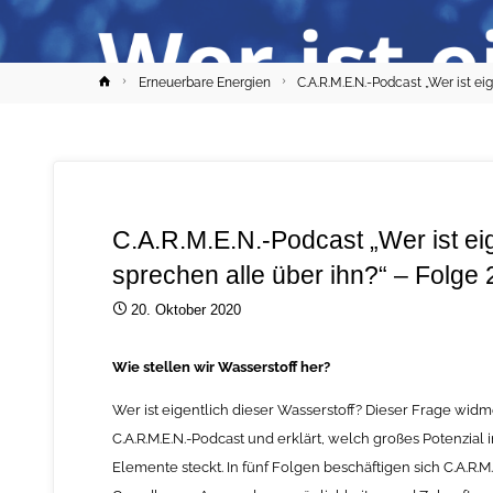
Home
Erneuerbare Energien
C.A.R.M.E.N.-Podcast „Wer ist ei
C.A.R.M.E.N.-Podcast „Wer ist ei
sprechen alle über ihn?“ – Folge 
20. Oktober 2020
Wie stellen wir Wasserstoff her?
Wer ist eigentlich dieser Wasserstoff? Dieser Frage widm
C.A.R.M.E.N.-Podcast und erklärt, welch großes Potenzial i
Elemente steckt. In fünf Folgen beschäftigen sich C.A.R.M