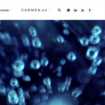
Search
ozesse
C.A.R.M.E.N. e.V.