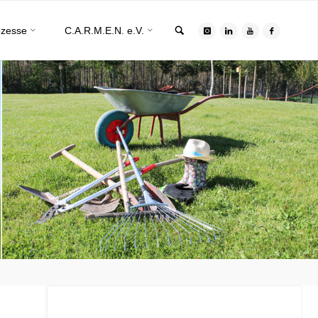
Search
ozesse
C.A.R.M.E.N. e.V.