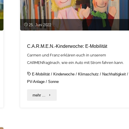
25. Juni 2022
C.A.R.M.E.N.-Kinderwoche: E-Mobilität
Carmen und Franz erklären euch in unserem
CARMENfragtnach, wie ein Auto mit Strom fahren kann.
E-Mobilität
/
Kinderwoche
/
Klimaschutz
/
Nachhaltigkeit
/
PV-Anlage
/
Sonne
"C.A.R.M.E.N.-
mehr ...
Kinderwoche:
E-
Mobilität"