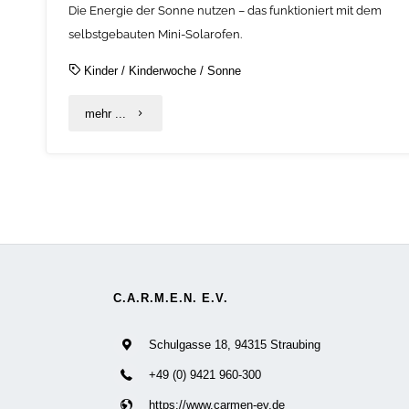
Die Energie der Sonne nutzen – das funktioniert mit dem
selbstgebauten Mini-Solarofen.
Kinder
/
Kinderwoche
/
Sonne
"C.A.R.M.E.N.-
mehr ...
Kinderwoche:
DIY
„Mini-
Solarofen”"
C.A.R.M.E.N. E.V.
Schulgasse 18, 94315 Straubing
+49 (0) 9421 960-300
https://www.carmen-ev.de