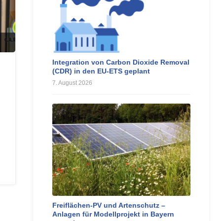
Integration von Carbon Dioxide Removal
(CDR) in den EU-ETS geplant
7. August 2026
Freiflächen-PV und Artenschutz –
Anlagen für Modellprojekt in Bayern