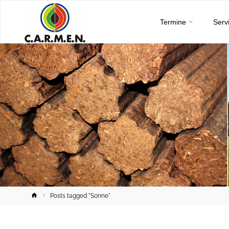
C.A.R.M.E.N.
Skip
e.V.
Termine
Serv
to
content
Home
Posts tagged "Sonne"