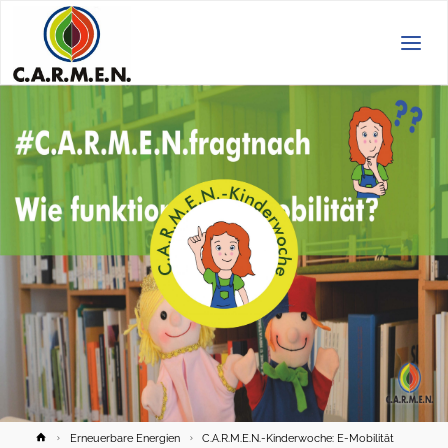
C.A.R.M.E.N.
e.V.
Home
Erneuerbare Energien
C.A.R.M.E.N.-Kinderwoche: E-Mobilität