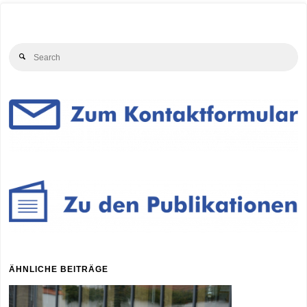
Se
Search
for
ÄHNLICHE BEITRÄGE